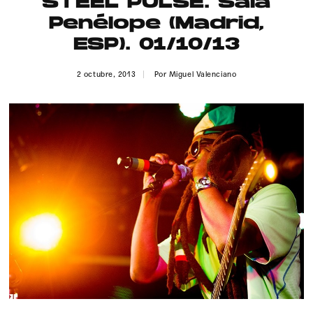
STEEL PULSE. Sala
Publicidad
Penélope (Madrid,
Contacto
ESP). 01/10/13
Aviso Legal
2 octubre, 2013
Por
Miguel Valenciano
© 2015-2022 UMOMAG. PROPIEDAD DE UMO agency. TODOS LOS
DERECHOS RESERVADOS.