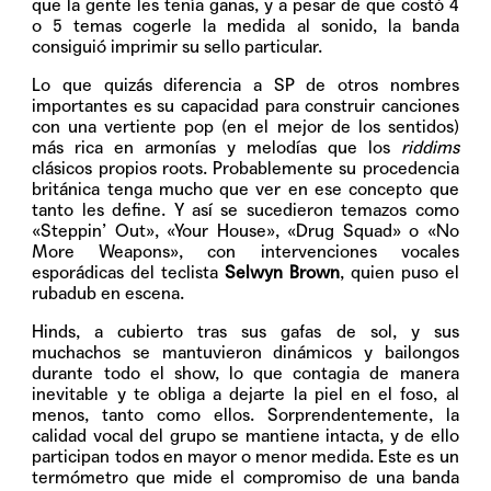
que la gente les tenía ganas, y a pesar de que costó 4
o 5 temas cogerle la medida al sonido, la banda
consiguió imprimir su sello particular.
Lo que quizás diferencia a SP de otros nombres
importantes es su capacidad para construir canciones
con una vertiente pop (en el mejor de los sentidos)
más rica en armonías y melodías que los
riddims
clásicos propios roots. Probablemente su procedencia
británica tenga mucho que ver en ese concepto que
tanto les define. Y así se sucedieron temazos como
«Steppin’ Out», «Your House», «Drug Squad» o «No
More Weapons», con intervenciones vocales
esporádicas del teclista
Selwyn Brown
, quien puso el
rubadub en escena.
Hinds, a cubierto tras sus gafas de sol, y sus
muchachos se mantuvieron dinámicos y bailongos
durante todo el show, lo que contagia de manera
inevitable y te obliga a dejarte la piel en el foso, al
menos, tanto como ellos. Sorprendentemente, la
calidad vocal del grupo se mantiene intacta, y de ello
participan todos en mayor o menor medida. Este es un
termómetro que mide el compromiso de una banda