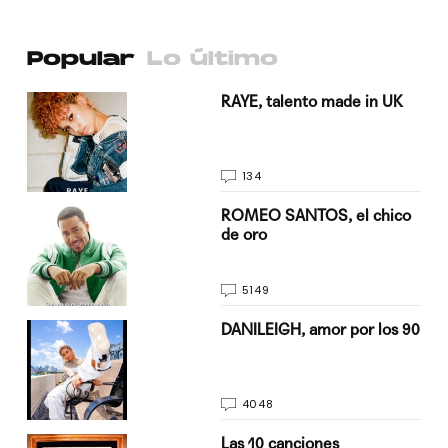
Popular
Lo último
a su
RAYE, talento made in UK
134
do
ROMEO SANTOS, el chico
de oro
5149
n
DANILEIGH, amor por los 90
4048
Las 10 canciones