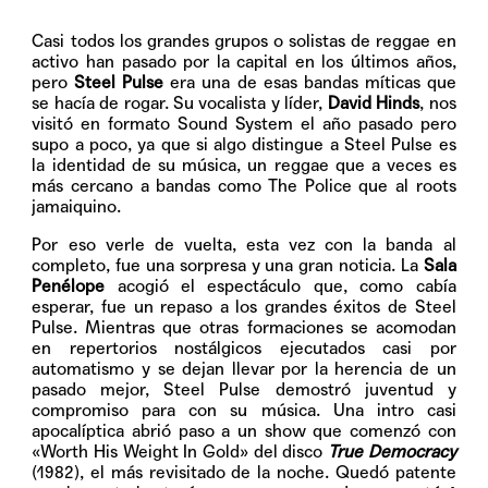
Casi todos los grandes grupos o solistas de reggae en
activo han pasado por la capital en los últimos años,
pero
Steel Pulse
era una de esas bandas míticas que
se hacía de rogar. Su vocalista y líder,
David Hinds
, nos
visitó en formato Sound System el año pasado pero
supo a poco, ya que si algo distingue a Steel Pulse es
la identidad de su música, un reggae que a veces es
más cercano a bandas como The Police que al roots
jamaiquino.
Por eso verle de vuelta, esta vez con la banda al
completo, fue una sorpresa y una gran noticia. La
Sala
Penélope
acogió el espectáculo que, como cabía
esperar, fue un repaso a los grandes éxitos de Steel
Pulse. Mientras que otras formaciones se acomodan
en repertorios nostálgicos ejecutados casi por
automatismo y se dejan llevar por la herencia de un
pasado mejor, Steel Pulse demostró juventud y
compromiso para con su música. Una intro casi
apocalíptica abrió paso a un show que comenzó con
«Worth His Weight In Gold» del disco
True Democracy
(1982), el más revisitado de la noche. Quedó patente