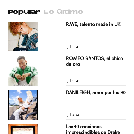
Popular
Lo último
a su
RAYE, talento made in UK
134
do
ROMEO SANTOS, el chico
de oro
5149
n
DANILEIGH, amor por los 90
4048
Las 10 canciones
imprescindibles de Drake