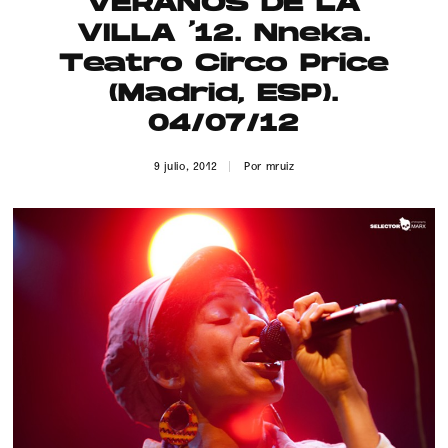
VERANOS DE LA
Publicidad
VILLA ’12. Nneka.
Contacto
Teatro Circo Price
(Madrid, ESP).
Aviso Legal
04/07/12
© 2015-2022 UMOMAG. PROPIEDAD DE UMO agency. TODOS LOS
9 julio, 2012
Por
mruiz
DERECHOS RESERVADOS.