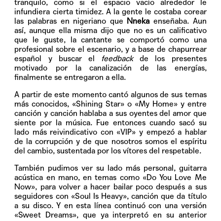
tranquilo, como si el espacio vacío alrededor le
infundiera cierta timidez. A la gente le costaba corear
las palabras en nigeriano que
Nneka
enseñaba. Aun
así, aunque ella misma dijo que no es un calificativo
que le guste, la cantante se comportó como una
profesional sobre el escenario, y a base de chapurrear
español y buscar el
feedback
de los presentes
motivado por la canalización de las energías,
finalmente se entregaron a ella.
A partir de este momento cantó algunos de sus temas
más conocidos, «Shining Star» o «My Home» y entre
canción y canción hablaba a sus oyentes del amor que
siente por la música. Fue entonces cuando sacó su
lado más reivindicativo con «VIP» y empezó a hablar
de la corrupción y de que nosotros somos el espíritu
del cambio, sustentada por los vítores del respetable.
También pudimos ver su lado más personal, guitarra
acústica en mano, en temas como «Do You Love Me
Now», para volver a hacer bailar poco después a sus
seguidores con «Soul Is Heavy», canción que da título
a su disco. Y en esta línea continuó con una versión
«Sweet Dreams», que ya interpretó en su anterior