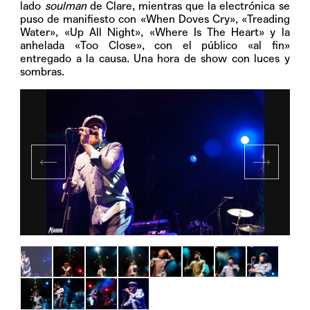
lado
soulman
de Clare, mientras que la electrónica se
puso de manifiesto con «When Doves Cry», «Treading
Water», «Up All Night», «Where Is The Heart» y la
anhelada «Too Close», con el público «al fin»
entregado a la causa. Una hora de show con luces y
sombras.