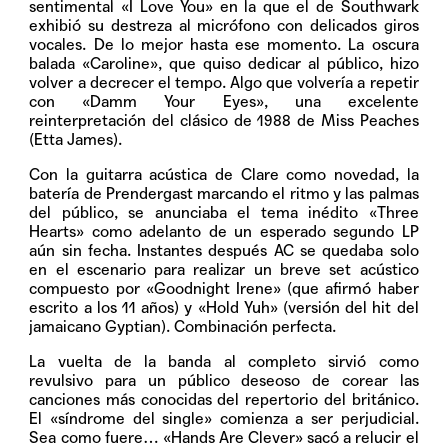
sentimental «I Love You» en la que el de Southwark
exhibió su destreza al micrófono con delicados giros
vocales. De lo mejor hasta ese momento. La oscura
balada «Caroline», que quiso dedicar al público, hizo
volver a decrecer el tempo. Algo que volvería a repetir
con «Damm Your Eyes», una excelente
reinterpretación del clásico de 1988 de Miss Peaches
(Etta James).
Con la guitarra acústica de Clare como novedad, la
batería de Prendergast marcando el ritmo y las palmas
del público, se anunciaba el tema inédito «Three
Hearts» como adelanto de un esperado segundo LP
aún sin fecha. Instantes después AC se quedaba solo
en el escenario para realizar un breve set acústico
compuesto por «Goodnight Irene» (que afirmó haber
escrito a los 11 años) y «Hold Yuh» (versión del hit del
jamaicano Gyptian). Combinación perfecta.
La vuelta de la banda al completo sirvió como
revulsivo para un público deseoso de corear las
canciones más conocidas del repertorio del británico.
El «síndrome del single» comienza a ser perjudicial.
Sea como fuere… «Hands Are Clever» sacó a relucir el