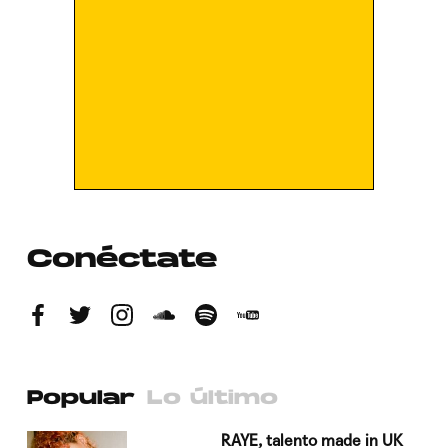
Conéctate
Popular
Lo último
a su
RAYE, talento made in UK