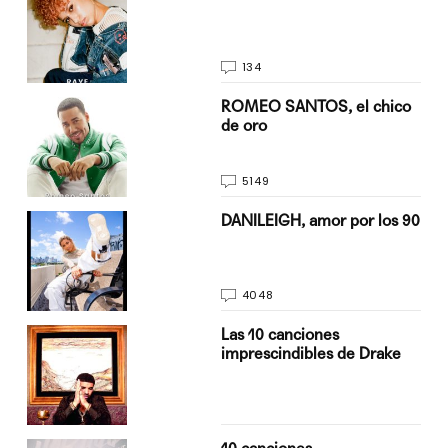
134
do
ROMEO SANTOS, el chico
de oro
5149
n
DANILEIGH, amor por los 90
4048
Las 10 canciones
imprescindibles de Drake