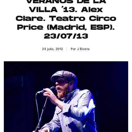
VERANOS DE LA
Publicidad
VILLA ’13. Alex
Contacto
Clare. Teatro Circo
Price (Madrid, ESP).
Aviso Legal
23/07/13
© 2015-2022 UMOMAG. PROPIEDAD DE UMO agency. TODOS LOS
24 julio, 2013
Por
J Rivera
DERECHOS RESERVADOS.