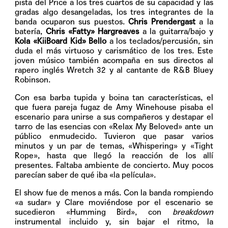
pista del Price a los tres cuartos de su capacidad y las
gradas algo desangeladas, los tres integrantes de la
banda ocuparon sus puestos.
Chris Prendergast
a la
batería,
Chris «Fatty» Hargreaves
a la guitarra/bajo y
Kola «KiiBoard Kid» Bello
a los teclados/percusión, sin
duda el más virtuoso y carismático de los tres. Este
joven músico también acompaña en sus directos al
rapero inglés Wretch 32 y al cantante de R&B Bluey
Robinson.
Con esa barba tupida y boina tan características, el
que fuera pareja fugaz de Amy Winehouse pisaba el
escenario para unirse a sus compañeros y destapar el
tarro de las esencias con «Relax My Beloved» ante un
público enmudecido. Tuvieron que pasar varios
minutos y un par de temas, «Whispering» y «Tight
Rope», hasta que llegó la reacción de los allí
presentes. Faltaba ambiente de concierto. Muy pocos
parecían saber de qué iba «la película».
El show fue de menos a más. Con la banda rompiendo
«a sudar» y Clare moviéndose por el escenario se
sucedieron «Humming Bird», con
breakdown
instrumental incluido y, sin bajar el ritmo, la