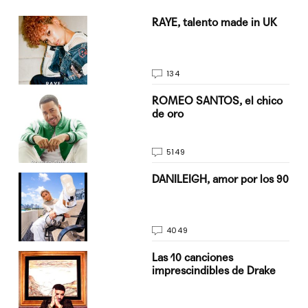
a su
RAYE, talento made in UK
134
do
ROMEO SANTOS, el chico
de oro
5149
n
DANILEIGH, amor por los 90
4049
Las 10 canciones
imprescindibles de Drake