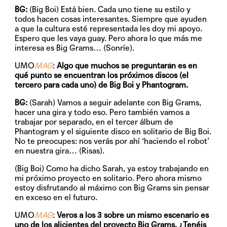
BG:
(Big Boi) Está bien. Cada uno tiene su estilo y
todos hacen cosas interesantes. Siempre que ayuden
a que la cultura esté representada les doy mi apoyo.
Espero que les vaya guay. Pero ahora lo que más me
interesa es Big Grams… (Sonríe).
UMO
MAG
:
Algo que muchos se preguntarán es en
qué punto se encuentran los próximos discos (el
tercero para cada uno) de Big Boi y Phantogram.
BG:
(Sarah) Vamos a seguir adelante con Big Grams,
hacer una gira y todo eso. Pero también vamos a
trabajar por separado, en el tercer álbum de
Phantogram y el siguiente disco en solitario de Big Boi.
No te preocupes: nos verás por ahí ‘haciendo el robot’
en nuestra gira… (Risas).
(Big Boi) Como ha dicho Sarah, ya estoy trabajando en
mi próximo proyecto en solitario. Pero ahora mismo
estoy disfrutando al máximo con Big Grams sin pensar
en exceso en el futuro.
UMO
MAG
:
Veros a los 3 sobre un mismo escenario es
uno de los alicientes del proyecto Big Grams. ¿Tenéis