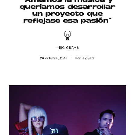
“Amamos la música y
Publicidad
queríamos desarrollar
un proyecto que
Contacto
reflejase esa pasión”
Aviso Legal
—BIG GRAMS
© 2015-2022 UMOMAG. PROPIEDAD DE UMO agency. TODOS LOS
DERECHOS RESERVADOS.
26 octubre, 2015
Por
J Rivera