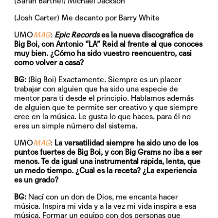
(Sarah Barthel) Michael Jackson
(Josh Carter) Me decanto por Barry White
UMO
MAG
:
Epic Records
es la nueva discográfica de
Big Boi, con Antonio “LA” Reid al frente al que conoces
muy bien. ¿Cómo ha sido vuestro reencuentro, casi
como volver a casa?
BG:
(Big Boi) Exactamente. Siempre es un placer
trabajar con alguien que ha sido una especie de
mentor para ti desde el principio. Hablamos además
de alguien que te permite ser creativo y que siempre
cree en la música. Le gusta lo que haces, para él no
eres un simple número del sistema.
UMO
MAG
:
La versatilidad siempre ha sido uno de los
puntos fuertes de Big Boi, y con Big Grams no iba a ser
menos. Te da igual una instrumental rápida, lenta, que
un medo tiempo. ¿Cuál es la receta? ¿La experiencia
es un grado?
BG:
Nací con un don de Dios, me encanta hacer
música. Inspira mi vida y a la vez mi vida inspira a esa
música. Formar un equipo con dos personas que