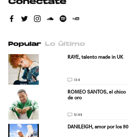
Conéctate
Popular
Lo último
a su
RAYE, talento made in UK
134
do
ROMEO SANTOS, el chico
de oro
5149
n
DANILEIGH, amor por los 90