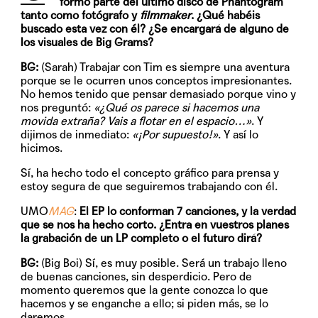
formó parte del último disco de Phantogram
tanto como fotógrafo y
filmmaker
. ¿Qué habéis
buscado esta vez con él? ¿Se encargará de alguno de
los visuales de Big Grams?
BG:
(Sarah) Trabajar con Tim es siempre una aventura
porque se le ocurren unos conceptos impresionantes.
No hemos tenido que pensar demasiado porque vino y
nos preguntó:
«¿Qué os parece si hacemos una
movida extraña? Vais a flotar en el espacio…»
. Y
dijimos de inmediato:
«¡Por supuesto!»
. Y así lo
hicimos.
Sí, ha hecho todo el concepto gráfico para prensa y
estoy segura de que seguiremos trabajando con él.
UMO
MAG
:
El EP lo conforman 7 canciones, y la verdad
que se nos ha hecho corto. ¿Entra en vuestros planes
la grabación de un LP completo o el futuro dirá?
BG:
(Big Boi) Sí, es muy posible. Será un trabajo lleno
de buenas canciones, sin desperdicio. Pero de
momento queremos que la gente conozca lo que
hacemos y se enganche a ello; si piden más, se lo
daremos.