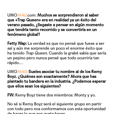
UMO
MAG
.com:
Muchos se sorprendieron al saber
que «Trap Queen» era en realidad ya un éxito del
verano pasado, ¿llegaste a pensar en algún momento
que tendría tanto recorrido y se convertiría en un
fenómeno global?
Fetty Wap:
La verdad es que no pensé que fuese a ser
así y aún me sorprende un poco el enorme éxito que
ha tenido
Trap Queen
. Cuando la grabé sabía que sería
un pepino pero nunca pensé que todo ocurriría tan
rápido…
UMO
MAG
:
Sueles asociar tu nombre al de los Remy
Boyz. ¿Quiénes son exactamente? Ahora que has
plantado tu bandera en la industria. ¿Podemos esperar
que ellos sean los siguientes?
FW:
Remy Boyz tiene dos miembros: Monty y yo.
No sé si Remy Boyz será el siguiente grupo en partir
con todo pero nos conformamos con esta oportunidad
de hacer lo que nos gusta hacer.