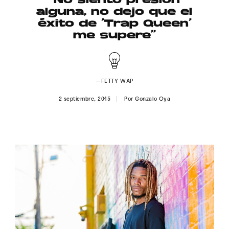
“No siento presión
Publicidad
alguna, no dejo que el
éxito de 'Trap Queen'
Contacto
me supere”
Aviso Legal
—FETTY WAP
© 2015-2022 UMOMAG. PROPIEDAD DE UMO agency. TODOS LOS
DERECHOS RESERVADOS.
2 septiembre, 2015
Por
Gonzalo Oya