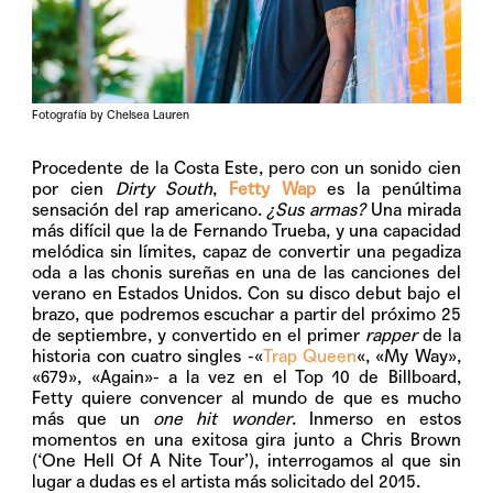
Fotografía by Chelsea Lauren
P
rocedente de la Costa Este, pero con un sonido cien
por cien
Dirty South
,
Fetty Wap
es la penúltima
sensación del rap americano.
¿Sus armas?
Una mirada
más difícil que la de Fernando Trueba, y una capacidad
melódica sin límites, capaz de convertir una pegadiza
oda a las chonis sureñas en una de las canciones del
verano en Estados Unidos. Con su disco debut bajo el
brazo, que podremos escuchar a partir del próximo 25
de septiembre, y convertido en el primer
rapper
de la
historia con cuatro singles -«
Trap Queen
«, «My Way»,
«679», «Again»- a la vez en el Top 10 de Billboard,
Fetty quiere convencer al mundo de que es mucho
más que un
one hit wonder
. Inmerso en estos
momentos en una exitosa gira junto a Chris Brown
(‘One Hell Of A Nite Tour’), interrogamos al que sin
lugar a dudas es el artista más solicitado del 2015.