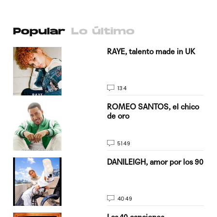
Popular
Lo último
a su
RAYE, talento made in UK
134
do
ROMEO SANTOS, el chico
de oro
5149
n
DANILEIGH, amor por los 90
4049