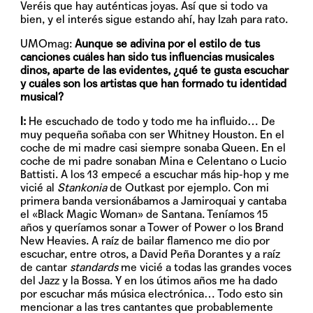
Veréis que hay auténticas joyas. Así que si todo va
bien, y el interés sigue estando ahí, hay Izah para rato.
UMOmag:
Aunque se adivina por el estilo de tus
canciones cuáles han sido tus influencias musicales
dinos, aparte de las evidentes, ¿qué te gusta escuchar
y cuáles son los artistas que han formado tu identidad
musical?
I:
He escuchado de todo y todo me ha influido… De
muy pequeña soñaba con ser Whitney Houston. En el
coche de mi madre casi siempre sonaba Queen. En el
coche de mi padre sonaban Mina e Celentano o Lucio
Battisti. A los 13 empecé a escuchar más hip-hop y me
vicié al
Stankonia
de Outkast por ejemplo. Con mi
primera banda versionábamos a Jamiroquai y cantaba
el «Black Magic Woman» de Santana. Teníamos 15
años y queríamos sonar a Tower of Power o los Brand
New Heavies. A raíz de bailar flamenco me dio por
escuchar, entre otros, a David Peña Dorantes y a raíz
de cantar
standards
me vicié a todas las grandes voces
del Jazz y la Bossa. Y en los útimos años me ha dado
por escuchar más música electrónica… Todo esto sin
mencionar a las tres cantantes que probablemente