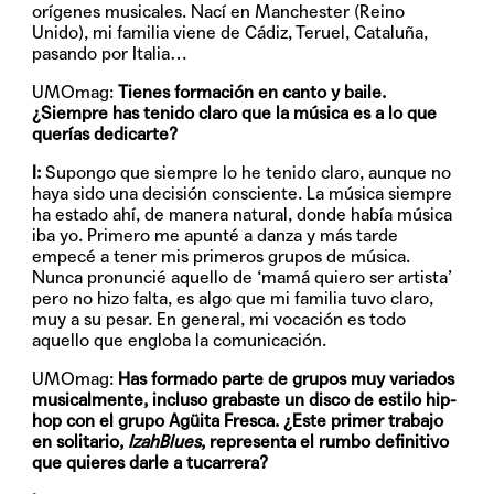
orígenes musicales. Nací en Manchester (Reino
Unido), mi familia viene de Cádiz, Teruel, Cataluña,
pasando por Italia…
UMOmag:
Tienes formación en canto y baile.
¿Siempre has tenido claro que la música es a lo que
querías dedicarte?
I:
Supongo que siempre lo he tenido claro, aunque no
haya sido una decisión consciente. La música siempre
ha estado ahí, de manera natural, donde había música
iba yo. Primero me apunté a danza y más tarde
empecé a tener mis primeros grupos de música.
Nunca pronuncié aquello de ‘mamá quiero ser artista’
pero no hizo falta, es algo que mi familia tuvo claro,
muy a su pesar. En general, mi vocación es todo
aquello que engloba la comunicación.
UMOmag:
Has formado parte de grupos muy variados
musicalmente, incluso grabaste un disco de estilo hip-
hop con el grupo Agüita Fresca. ¿Este primer trabajo
en solitario,
IzahBlues
, representa el rumbo definitivo
que quieres darle a tu
carrera?