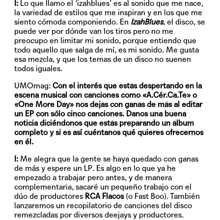
I:
Lo que llamo el ‘izahblues’ es al sonido que me nace,
la variedad de estilos que me inspiran y en los que me
siento cómoda componiendo. En
IzahBlues
, el disco, se
puede ver por dónde van los tiros pero no me
preocupo en limitar mi sonido, porque entiendo que
todo aquello que salga de mí, es mi sonido. Me gusta
esa mezcla, y que los temas de un disco no suenen
todos iguales.
UMOmag:
Con el interés que estás despertando en la
escena musical con canciones como «A.Cér.Ca.Te» o
«One More Day» nos dejas con ganas de más al editar
un EP con sólo cinco canciones. Danos una buena
noticia diciéndonos que estás preparando un álbum
completo y si es así cuéntanos qué quieres ofrecernos
en él.
I:
Me alegra que la gente se haya quedado con ganas
de más y espere un LP. Es algo en lo que ya he
empezado a trabajar pero antes, y de manera
complementaria, sacaré un pequeño trabajo con el
dúo de productores
RCA Flacos
(o Fast Boo). También
lanzaremos un recopilatorio de canciones del disco
remezcladas por diversos deejays y productores.