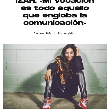
IZAH: «Mi vocación
Publicidad
es todo aquello
Contacto
que engloba la
comunicación»
Aviso Legal
3 enero, 2014
Por
amyleiton
© 2015-2022 UMOMAG. PROPIEDAD DE UMO agency. TODOS LOS
DERECHOS RESERVADOS.