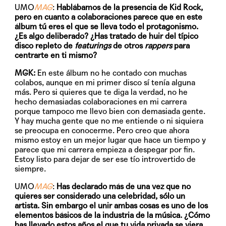
UMO
MAG
:
Hablábamos de la presencia de Kid Rock,
pero en cuanto a colaboraciones parece que en este
álbum tú eres el que se lleva todo el protagonismo.
¿Es algo deliberado? ¿Has tratado de huir del típico
disco repleto de
featurings
de otros
rappers
para
centrarte en ti mismo?
MGK:
En este álbum no he contado con muchas
colabos, aunque en mi primer disco sí tenía alguna
más. Pero si quieres que te diga la verdad, no he
hecho demasiadas colaboraciones en mi carrera
porque tampoco me llevo bien con demasiada gente.
Y hay mucha gente que no me entiende o ni siquiera
se preocupa en conocerme. Pero creo que ahora
mismo estoy en un mejor lugar que hace un tiempo y
parece que mi carrera empieza a despegar por fin.
Estoy listo para dejar de ser ese tío introvertido de
siempre.
UMO
MAG
:
Has declarado más de una vez que no
quieres ser considerado una celebridad, sólo un
artista. Sin embargo el unir ambas cosas es uno de los
elementos básicos de la industria de la música. ¿Cómo
has llevado estos años el que tu vida privada se viera