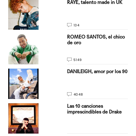
a su
RAYE, talento made in UK
134
do
ROMEO SANTOS, el chico
de oro
5149
n
DANILEIGH, amor por los 90
4048
Las 10 canciones
imprescindibles de Drake