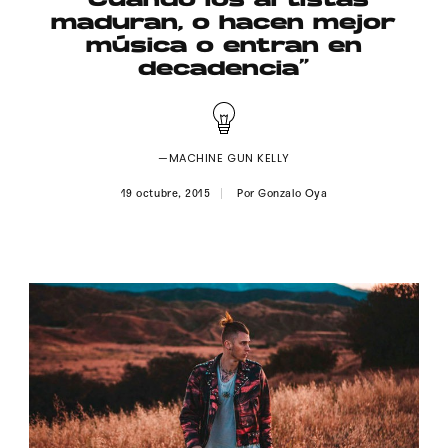
“Cuando los artistas
Publicidad
maduran, o hacen mejor
música o entran en
Contacto
decadencia”
Aviso Legal
—MACHINE GUN KELLY
© 2015-2022 UMOMAG. PROPIEDAD DE UMO agency. TODOS LOS
DERECHOS RESERVADOS.
19 octubre, 2015
Por
Gonzalo Oya