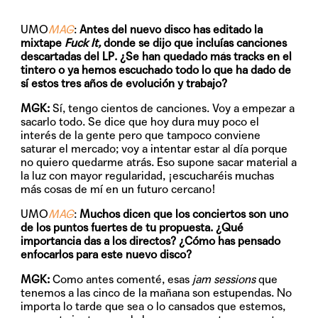
UMO
MAG
:
Antes del nuevo disco has editado la
mixtape
Fuck It,
donde se dijo que incluías canciones
descartadas del LP. ¿Se han quedado más tracks en el
tintero o ya hemos escuchado todo lo que ha dado de
sí estos tres años de evolución y trabajo?
MGK:
Sí, tengo cientos de canciones. Voy a empezar a
sacarlo todo. Se dice que hoy dura muy poco el
interés de la gente pero que tampoco conviene
saturar el mercado; voy a intentar estar al día porque
no quiero quedarme atrás. Eso supone sacar material a
la luz con mayor regularidad, ¡escucharéis muchas
más cosas de mí en un futuro cercano!
UMO
MAG
:
Muchos dicen que los conciertos son uno
de los puntos fuertes de tu propuesta. ¿Qué
importancia das a los directos? ¿Cómo has pensado
enfocarlos para este nuevo disco?
MGK:
Como antes comenté, esas
jam sessions
que
tenemos a las cinco de la mañana son estupendas. No
importa lo tarde que sea o lo cansados que estemos,