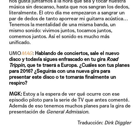
nos gusta juntarnos a la hora que sea y tocar nuestra
música sin descanso, hasta que nos sangran los dedos,
literalmente. El otro día me empezaron a sangrar un
par de dedos de tanto aporrear mi guitarra acústica…
Tenemos la mentalidad de una misma banda, un
mismo sonido: vivimos juntos, tocamos juntos,
comemos juntos. Así el sonido es mucho más
unificado.
UMO
MAG
:
Hablando de conciertos, sale el nuevo
disco y todavía sigues enfrascado en tu gira
Road
Trippin
, que te traerá a Europa. ¿Cuáles son tus planes
para 2016? ¿Seguirás con una nueva gira para
presentar este disco o te tomarás finalmente un
respiro?
MGK:
Estoy a la espera de ver qué ocurre con ese
episodio piloto para la serie de TV que antes comenté.
Además de eso tenemos muchos planes para la gira de
presentación de
General Admission
.
Traducción:
Dirk Diggler