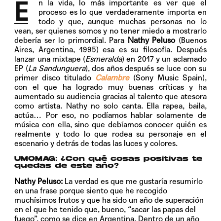
E
n la vida, lo más importante es ver que el
proceso es lo que verdaderamente importa en
todo y que, aunque muchas personas no lo
vean, ser quienes somos y no tener miedo a mostrarlo
debería ser lo primordial. Para
Nathy Peluso
(Buenos
Aires, Argentina, 1995) esa es su filosofía. Después
lanzar una mixtape (
Esmeralda
) en 2017 y un aclamado
EP (
La Sandunguera
), dos años después se luce con su
primer disco titulado
Calambre
(Sony Music Spain),
con el que ha logrado muy buenas críticas y ha
aumentado su audiencia gracias al talento que atesora
como artista. Nathy no solo canta. Ella rapea, baila,
actúa… Por eso, no podíamos hablar solamente de
música con ella, sino que debíamos conocer quién es
realmente y todo lo que rodea su personaje en el
escenario y detrás de todas las luces y colores.
UMOMAG: ¿Con qué cosas positivas te
quedas de este año?
Nathy Peluso:
La verdad es que me gustaría resumirlo
en una frase porque siento que he recogido
muchísimos frutos y que ha sido un año de superación
en el que he tenido que, bueno, “sacar las papas del
fuego”, como se dice en Argentina. Dentro de un año