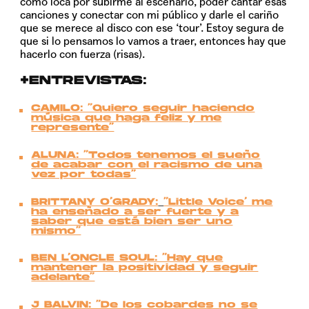
como loca por subirme al escenario, poder cantar esas
canciones y conectar con mi público y darle el cariño
que se merece al disco con ese ‘tour’. Estoy segura de
que si lo pensamos lo vamos a traer, entonces hay que
hacerlo con fuerza (risas).
+ENTREVISTAS:
CAMILO: “Quiero seguir haciendo
música que haga feliz y me
represente”
ALUNA: “Todos tenemos el sueño
de acabar con el racismo de una
vez por todas”
BRITTANY O’GRADY:
“Little Voice’ me
ha enseñado a ser fuerte y a
saber que está bien ser uno
mismo”
BEN L’ONCLE SOUL: “Hay que
mantener la positividad y seguir
adelante”
J BALVIN: “De los cobardes no se