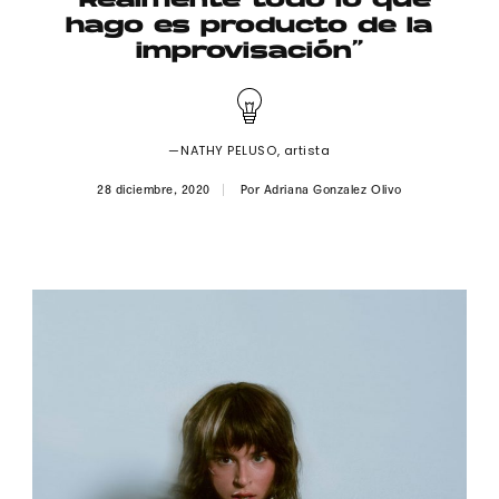
“Realmente todo lo que
Publicidad
hago es producto de la
improvisación”
Contacto
Aviso Legal
—NATHY PELUSO, artista
© 2015-2022 UMOMAG. PROPIEDAD DE UMO agency. TODOS LOS
28 diciembre, 2020
Por
Adriana Gonzalez Olivo
DERECHOS RESERVADOS.