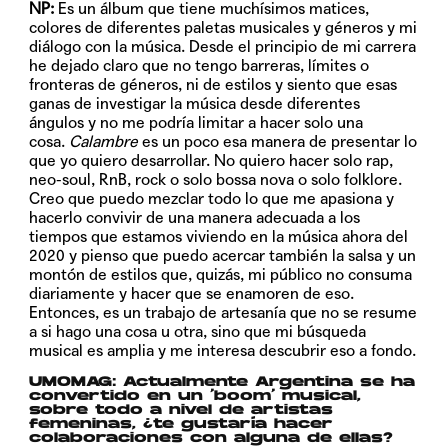
NP:
Es un álbum que tiene muchísimos matices,
colores de diferentes paletas musicales y géneros y mi
diálogo con la música. Desde el principio de mi carrera
he dejado claro que no tengo barreras, límites o
fronteras de géneros, ni de estilos y siento que esas
ganas de investigar la música desde diferentes
ángulos y no me podría limitar a hacer solo una
cosa.
Calambre
es un poco esa manera de presentar lo
que yo quiero desarrollar. No quiero hacer solo rap,
neo-soul, RnB, rock o solo bossa nova o solo folklore.
Creo que puedo mezclar todo lo que me apasiona y
hacerlo convivir de una manera adecuada a los
tiempos que estamos viviendo en la música ahora del
2020 y pienso que puedo acercar también la salsa y un
montón de estilos que, quizás, mi público no consuma
diariamente y hacer que se enamoren de eso.
Entonces, es un trabajo de artesanía que no se resume
a si hago una cosa u otra, sino que mi búsqueda
musical es amplia y me interesa descubrir eso a fondo.
UMOMAG: Actualmente Argentina se ha
convertido en un ‘boom’ musical,
sobre todo a nivel de artistas
femeninas, ¿te gustaría hacer
colaboraciones con alguna de ellas?