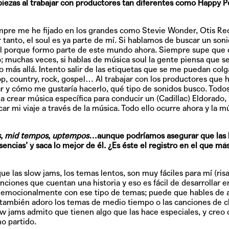
piezas al trabajar con productores tan diferentes como Happy P
iempre me he fijado en los grandes como Stevie Wonder, Otis Re
 tanto, el soul es ya parte de mí. Si hablamos de buscar un son
ícil porque formo parte de este mundo ahora. Siempre supe que 
o; muchas veces, si hablas de música soul la gente piensa que se
o más allá. Intento salir de las etiquetas que se me puedan colg
p, country, rock, gospel… Al trabajar con los productores que 
ar y cómo me gustaría hacerlo, qué tipo de sonidos busco. Tod
 crear música específica para conducir un (Cadillac) Eldorado,
ar mi viaje a través de la música. Todo ello ocurre ahora y la m
s
,
mid tempos
,
uptempos
…aunque podríamos asegurar que las 
encias’ y saca lo mejor de él. ¿Es éste el registro en el que má
ue las slow jams, los temas lentos, son muy fáciles para mí (ris
ciones que cuentan una historia y eso es fácil de desarrollar e
r emocionalmente con ese tipo de temas; puede que hables de 
o también adoro los temas de medio tiempo o las canciones de c
low jams admito que tienen algo que las hace especiales, y creo
o partido.