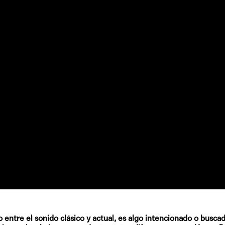
Quiles de '
GRIFF, el fu
Pop
Hablamos 
sobre 'Bucle
 entre el sonido clásico y actual, es algo intencionado o busca