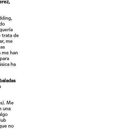
erez,
dding,
ido
quería
 trata de
ar, me
has
os me han
 para
úsica ha
baladas
s
as). Me
n una
algo
lub
 que no