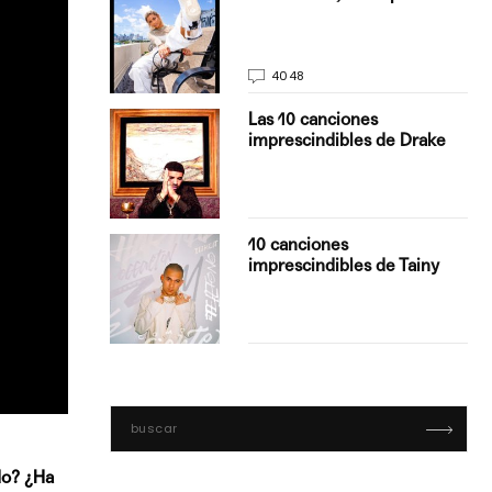
La…
4048
turo del
Las 10 canciones
imprescindibles de Drake
con Boza
10 canciones
', el…
imprescindibles de Tainy
do? ¿Ha