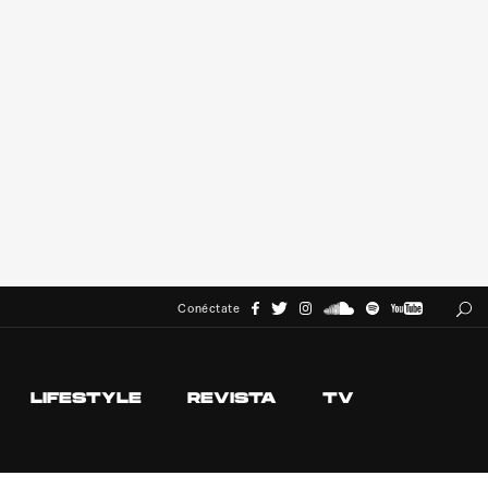
Conéctate
LIFESTYLE
REVISTA
TV