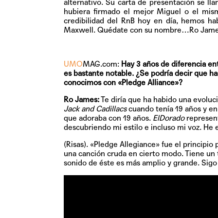
alternativo. Su carta de presentación se ll
hubiera firmado el mejor Miguel o el mism
credibilidad del RnB hoy en día, hemos ha
Maxwell. Quédate con su nombre…Ro Jame
UMO
MAG.com:
Hay 3 años de diferencia en
es bastante notable. ¿Se podría decir que h
conocimos con «Pledge Alliance»?
Ro James:
Te diría que ha habido una evoluc
Jack and Cadillacs
cuando tenía 19 años y en
que adoraba con 19 años.
ElDorado
represent
descubriendo mi estilo e incluso mi voz. He
(Risas). «Pledge Allegiance» fue el principi
una canción cruda en cierto modo. Tiene un 
sonido de éste es más amplio y grande. Sigo