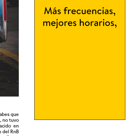
sabes que
, no tuvo
acido en
o del RnB