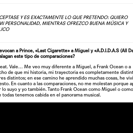
ACEPTASE Y ES EXACTAMENTE LO QUE PRETENDO: QUIERO
 MI PERSONALIDAD, MIENTRAS OFREZCO BUENA MÚSICA Y
LICO
ocan a Prince, «Last Cigarette» a Miguel y «A.D.I.D.A.S (All Da
 alagan este tipo de comparaciones?
 beat. Vale… Me veo muy diferente a Miguel, a Frank Ocean o a
echo de que mi historia, mi trayectoria es completamente distin
res distintos; en ese camino he aprendido muchas cosas, he viv
resto. En cuanto a las comparaciones, no me molestan porque ap
cer lo suyo y yo también. Tanto Frank Ocean como Miguel o como
e todas tenemos cabida en el panorama musical.