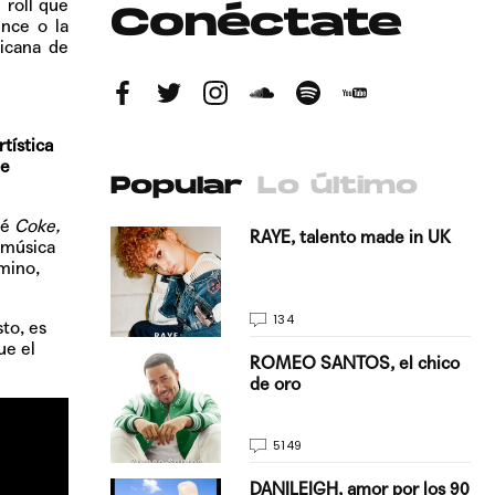
 roll que
Conéctate
ince o la
ricana de
rtística
ue
Popular
Lo último
bé
Coke,
antado a su
RAYE, talento made in UK
 música
mino,
134
to, es
ue el
E, pisando
ROMEO SANTOS, el chico
de oro
5149
on Justin
DANILEIGH, amor por los 90