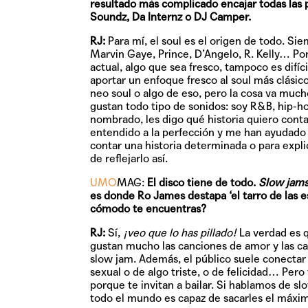
resultado más complicado encajar todas las 
Soundz, Da Internz o DJ Camper.
RJ:
Para mí, el soul es el origen de todo. S
Marvin Gaye, Prince, D’Angelo, R. Kelly… Por
actual, algo que sea fresco, tampoco es dif
aportar un enfoque fresco al soul más clásic
neo soul o algo de eso, pero la cosa va much
gustan todo tipo de sonidos: soy R&B, hip-ho
nombrado, les digo qué historia quiero cont
entendido a la perfección y me han ayudado a
contar una historia determinada o para explic
de reflejarlo así.
UMO
MAG:
El disco tiene de todo.
Slow jam
es donde Ro James destapa ‘el tarro de las es
cómodo te encuentras?
RJ:
Sí,
¡veo que lo has pillado!
La verdad es q
gustan mucho las canciones de amor y las can
slow jam. Además, el público suele conecta
sexual o de algo triste, o de felicidad… Per
porque te invitan a bailar. Si hablamos de s
todo el mundo es capaz de sacarles el máxim