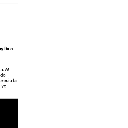
y I)» a
ta. Mi
ido
recio la
 yo