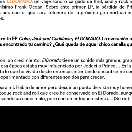
ama
ELDORADO
, un viaje sonoro cargado de RnB, soul y rock n
ísimo Frank Ocean. Sobre este primer LP, la pérdida de Pr
blado con el que será telonero de la próxima gira norteame
s.
tre tu EP
Coke, Jack and Cadillacs
y
ELDORADO
. La evolución a
as encontrado tu camino? ¿Qué queda de aquel chico canalla q
ión, un crecimiento.
ElDorado
tiene un sonido más grande; gra
TAINY, adel
 esa época estaba muy influenciado por Jodeci o Prince… Es la
tiempo
a lo que he vivido desde entonces intentando encontrar mi ca
 experimentado con diferentes sonidos para crecer.
o para mí. Habla de amor pero desde un punto de vista muy hones
toque rock and roll que creo he conservado en El Dorado, aunq
NICKI NICOL
 siendo un chico malo, pero con un enfoque distinto… (Se ríe).
fuerte
Hablamos c