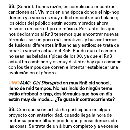
SS:
(Sonríe). Tienes razón, es complicado encontrar
canciones así. Vivimos en una época donde el hip-hop
domina y a veces es muy difícil encontrar un balance;
los oídos del público están acostumbrados ahora
mismo a un cierto tipo de música. Por tanto, los que
nos dedicamos al RnB tenemos que encontrar nuevas
fórmulas, ser un poco más creativos, y buscar formas
de fusionar diferentes influencias y estilos; se trata de
crear la versión actual del RnB. Puede que el camino
no sean las baladas típicas de los 90, ya que el RnB
actual ha cambiado y es muy distinto; hay que caminar
con los tiempos que corren e intentar establecer una
evolución en el género.
UMO
MAG
:
Girl Disrupted
en muy RnB old school,
lleno de mid tempos. No has incluido ningún tema
estilo afrobeat o trap, dos fórmulas que hoy en día
están muy de moda… ¿Te gusta ir contracorriente?
SS:
Creo que si un artista ha participado en algún
proyecto con anterioridad, cuando llega la hora de
editar su primer álbum puede que piense demasiado
las cosas. Se trata de un álbum completo y a veces se