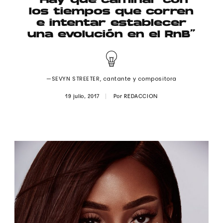
“Hay que caminar con
Publicidad
los tiempos que corren
e intentar establecer
Contacto
una evolución en el RnB”
Aviso Legal
—SEVYN STREETER, cantante y compositora
© 2015-2022 UMOMAG. PROPIEDAD DE UMO agency. TODOS LOS
DERECHOS RESERVADOS.
19 julio, 2017
Por
REDACCION