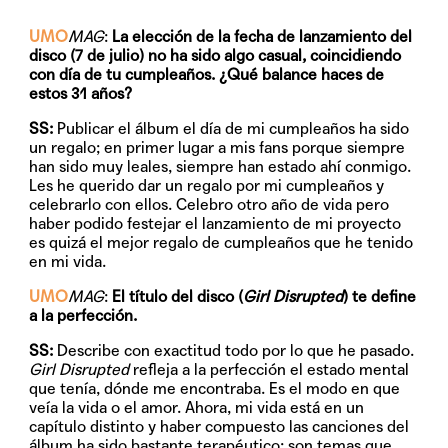
UMO
MAG
:
La elección de la fecha de lanzamiento del
disco (7 de julio) no ha sido algo casual, coincidiendo
con día de tu cumpleaños. ¿Qué balance haces de
estos 31 años?
SS:
Publicar el álbum el día de mi cumpleaños ha sido
un regalo; en primer lugar a mis fans porque siempre
han sido muy leales, siempre han estado ahí conmigo.
Les he querido dar un regalo por mi cumpleaños y
celebrarlo con ellos. Celebro otro año de vida pero
haber podido festejar el lanzamiento de mi proyecto
es quizá el mejor regalo de cumpleaños que he tenido
en mi vida.
UMO
MAG
:
El título del disco (
Girl Disrupted
) te define
a la perfección.
SS:
Describe con exactitud todo por lo que he pasado.
Girl Disrupted
refleja a la perfección el estado mental
que tenía, dónde me encontraba. Es el modo en que
veía la vida o el amor. Ahora, mi vida está en un
capítulo distinto y haber compuesto las canciones del
álbum ha sido bastante terapéutico; son temas que