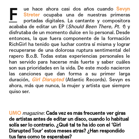
F
ue hace ahora casi dos años cuando
Sevyn
Streter
ocupaba una de nuestras primeras
portadas digitales. La cantante y compositora
acababa de editar un EP (
Should Been There, Pt. 1
) y
disfrutaba de un momento dulce en lo personal. Desde
entonces, la que fuera componente de la formación
RichGirl ha tenido que luchar contra sí misma y lograr
recuperarse de una dolorosa ruptura sentimental del
rapero B.o.B. Todas estas experiencias personales le
han servido para hacerse más fuerte y saber cuáles
son sus prioridades en la vida. De este modo nacieron
las canciones que dan forma a su primer larga
duración,
Girl Disrupted
(Atlantic Records). Sevyn es
ahora, más que nunca, la mujer y artista que siempre
quiso ser.
UMO
magazine
:
Cada vez es más frecuente ver giras
de artistas antes de editar un disco, cuando lo habitual
solía ser lo contrario. ¿Qué tal te ha ido con el ‘Girl
Disrupted Tour’ estos meses atrás? ¿Han respondido
tus fans como te esperabas?