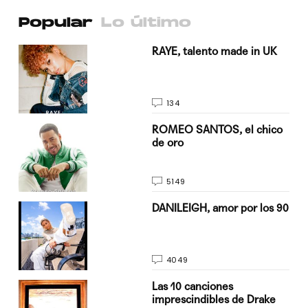
Popular
Lo último
a su
RAYE, talento made in UK
134
do
ROMEO SANTOS, el chico
de oro
5149
n
DANILEIGH, amor por los 90
4049
Las 10 canciones
imprescindibles de Drake