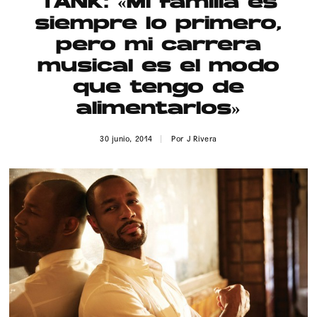
TANK: «Mi familia es
Publicidad
siempre lo primero,
Contacto
pero mi carrera
musical es el modo
Aviso Legal
que tengo de
alimentarlos»
© 2015-2022 UMOMAG. PROPIEDAD DE UMO agency. TODOS LOS
DERECHOS RESERVADOS.
30 junio, 2014
Por
J Rivera