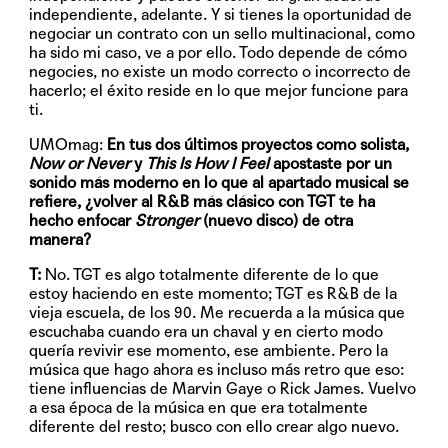
independiente, adelante. Y si tienes la oportunidad de
negociar un contrato con un sello multinacional, como
ha sido mi caso, ve a por ello. Todo depende de cómo
negocies, no existe un modo correcto o incorrecto de
hacerlo; el éxito reside en lo que mejor funcione para
ti.
UMOmag:
En tus dos últimos proyectos como solista,
Now or Never
y
This Is How I Feel
apostaste por un
sonido más moderno en lo que al apartado musical se
refiere, ¿volver al R&B más clásico con TGT te ha
hecho enfocar
Stronger
(nuevo disco) de otra
manera?
T:
No. TGT es algo totalmente diferente de lo que
estoy haciendo en este momento; TGT es R&B de la
vieja escuela, de los 90. Me recuerda a la música que
escuchaba cuando era un chaval y en cierto modo
quería revivir ese momento, ese ambiente. Pero la
música que hago ahora es incluso más retro que eso:
tiene influencias de Marvin Gaye o Rick James. Vuelvo
a esa época de la música en que era totalmente
diferente del resto; busco con ello crear algo nuevo.