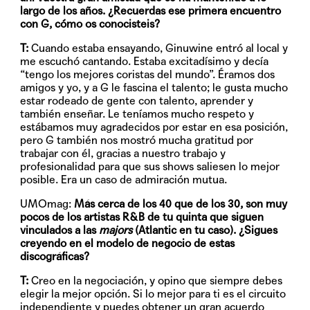
largo de los años. ¿Recuerdas ese primera encuentro
con G, cómo os conocisteis?
T:
Cuando estaba ensayando, Ginuwine entró al local y
me escuchó cantando. Estaba excitadísimo y decía
“tengo los mejores coristas del mundo”. Éramos dos
amigos y yo, y a G le fascina el talento; le gusta mucho
estar rodeado de gente con talento, aprender y
también enseñar. Le teníamos mucho respeto y
estábamos muy agradecidos por estar en esa posición,
pero G también nos mostró mucha gratitud por
trabajar con él, gracias a nuestro trabajo y
profesionalidad para que sus shows saliesen lo mejor
posible. Era un caso de admiración mutua.
UMOmag:
Más cerca de los 40 que de los 30, son muy
pocos de los artistas R&B de tu quinta que siguen
vinculados a las
majors
(Atlantic en tu caso). ¿Sigues
creyendo en el modelo de negocio de estas
discográficas?
T:
Creo en la negociación, y opino que siempre debes
elegir la mejor opción. Si lo mejor para ti es el circuito
independiente y puedes obtener un gran acuerdo