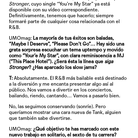
Stronger
, cuyo single “You’re My Star” ya está
disponible con su vídeo correspondiente.
Definitivamente, tenemos que hacerlo; siempre
formaré parte de cualquier cosa relacionada con el
R&B.
UMOmag:
La mayoría de tus éxitos son baladas,
“Maybe I Deserve”, “Please Don’t Go”… Hay sido una
grata sorpresa escuchar un tema uptempo y movido
como “Your’e My Star”, con clara reminiscencia a MJ
(“This Place Hotel”). ¿Será ésta la línea que
siga
Stronger
? ¿Has aparcado los slow jams?
T:
Absolutamente. El R&B más bailable está destinado
a la diversión y me encanta presentar algo así al
público. Nos vamos a divertir en los conciertos,
bailando, riendo, cantando… Vamos a pasarlo bien.
No, las seguimos conservando (sonríe). Pero
queríamos mostrar una cara nueva de Tank, alguien
que también sabe divertirse.
UMOmag:
¿Qué objetivo te has marcado con este
nuevo trabajo en solitario, el sexto de tu carrera?