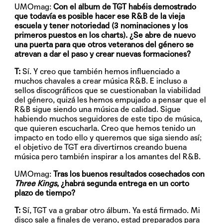
UMOmag:
Con el álbum de TGT habéis demostrado
que todavía es posible hacer ese R&B de la vieja
escuela y tener notoriedad (3 nominaciones y los
primeros puestos en los charts). ¿Se abre de nuevo
una puerta para que otros veteranos del género se
atrevan a dar el paso y crear nuevas formaciones?
T:
Sí. Y creo que también hemos influenciado a
muchos chavales a crear música R&B. E incluso a
sellos discográficos que se cuestionaban la viabilidad
del género, quizá les hemos empujado a pensar que el
R&B sigue siendo una música de calidad. Sigue
habiendo muchos seguidores de este tipo de música,
que quieren escucharla. Creo que hemos tenido un
impacto en todo ello y queremos que siga siendo así;
el objetivo de TGT era divertirnos creando buena
música pero también inspirar a los amantes del R&B.
UMOmag:
Tras los buenos resultados cosechados con
Three Kings
, ¿habrá segunda entrega en un corto
plazo de tiempo?
T:
Sí, TGT va a grabar otro álbum. Ya está firmado. Mi
disco sale a finales de verano, estad preparados para