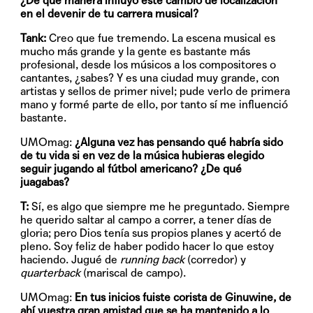
¿De qué manera influyó este cambio de localización
en el devenir de tu carrera musical?
Tank:
Creo que fue tremendo. La escena musical es
mucho más grande y la gente es bastante más
profesional, desde los músicos a los compositores o
cantantes, ¿sabes? Y es una ciudad muy grande, con
artistas y sellos de primer nivel; pude verlo de primera
mano y formé parte de ello, por tanto sí me influenció
bastante.
UMOmag:
¿Alguna vez has pensando qué habría sido
de tu vida si en vez de la música hubieras elegido
seguir jugando al fútbol americano? ¿De qué
juagabas?
T:
Sí, es algo que siempre me he preguntado. Siempre
he querido saltar al campo a correr, a tener días de
gloria; pero Dios tenía sus propios planes y acertó de
pleno. Soy feliz de haber podido hacer lo que estoy
haciendo. Jugué de
running back
(corredor) y
quarterback
(mariscal de campo).
UMOmag:
En tus inicios fuiste corista de Ginuwine, de
ahí vuestra gran amistad que se ha mantenido a lo