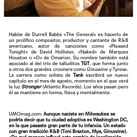
Hablar de Durrell Babbs «The General» es hacerlo de
un prolífico compositor, productor y cantante de R&B
americano, autor de canciones como «Pleased
Tonight» de David Hollister, «Naked» de Marques
Houston o «O» de Omarion. Su nombre también está
asociado al del trío de talluditos
TGT
, que forma junto
a otros dos grandes
crooners
como Ginuwine y Tyrese.
La carrera como solista de
Tank
escribirá un nuevo
capítulo en el mes de agosto, momento en el que verá
la luz
Stronger
(Atlantic Records). Los años pasan pero
él se mantiene en forma, física y mentalmente.
UMOmag.com:
Aunque naciste en Milwaukee se
podría decir que tu ciudad adoptiva es Washington DC,
en la que pasaste gran parte de tu infancia. Un estado
con gran tradición R&B (Toni Braxton, Mya, Ginuwine).