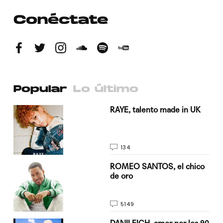
Conéctate
Popular
Lo último
a su
RAYE, talento made in UK
134
do
ROMEO SANTOS, el chico
de oro
5149
n