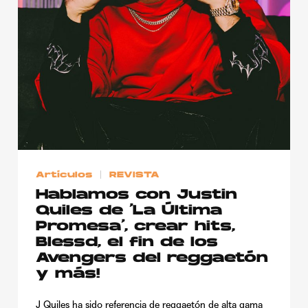
Publicidad
Contacto
Aviso Legal
© 2015-2022 UMOMAG. PROPIEDAD DE UMO agency. TODOS LOS
DERECHOS RESERVADOS.
Artículos
REVISTA
Hablamos con Justin
Quiles de ‘La Última
Promesa’, crear hits,
Blessd, el fin de los
Avengers del reggaetón
y más!
J Quiles ha sido referencia de reggaetón de alta gama