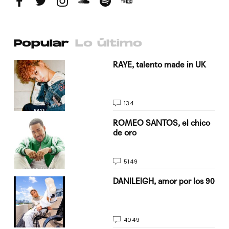
Popular
Lo último
a su
RAYE, talento made in UK
134
do
ROMEO SANTOS, el chico
de oro
5149
n
DANILEIGH, amor por los 90
4049