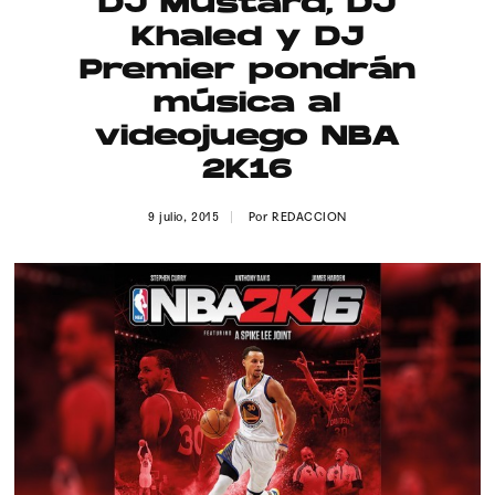
DJ Mustard, DJ
Publicidad
Khaled y DJ
Contacto
Premier pondrán
música al
Aviso Legal
videojuego NBA
2K16
© 2015-2022 UMOMAG. PROPIEDAD DE UMO agency. TODOS LOS
DERECHOS RESERVADOS.
9 julio, 2015
Por
REDACCION