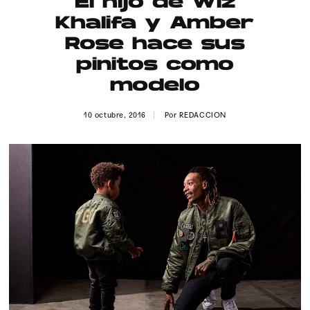
El hijo de Wiz
Publicidad
Khalifa y Amber
Contacto
Rose hace sus
pinitos como
Aviso Legal
modelo
© 2015-2022 UMOMAG. PROPIEDAD DE UMO agency. TODOS LOS
10 octubre, 2016
Por
REDACCION
DERECHOS RESERVADOS.