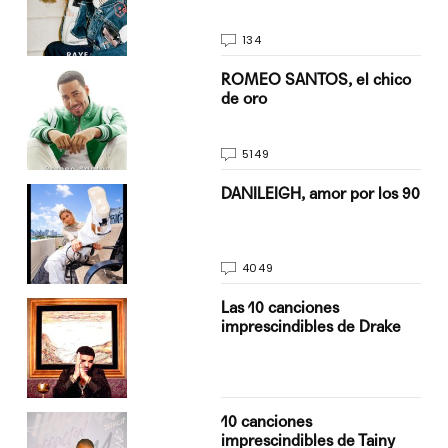
134
do
ROMEO SANTOS, el chico
de oro
5149
n
DANILEIGH, amor por los 90
4049
Las 10 canciones
imprescindibles de Drake
10 canciones
imprescindibles de Tainy