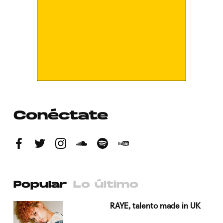
Conéctate
Popular
Lo último
a su
RAYE, talento made in UK