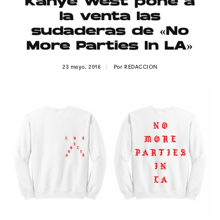
Kanye West pone a
Publicidad
la venta las
Contacto
sudaderas de «No
More Parties In LA»
Aviso Legal
23 mayo, 2016
Por
REDACCION
© 2015-2022 UMOMAG. PROPIEDAD DE UMO agency. TODOS LOS
DERECHOS RESERVADOS.