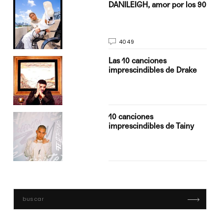
n
DANILEIGH, amor por los 90
4049
Las 10 canciones
imprescindibles de Drake
10 canciones
imprescindibles de Tainy