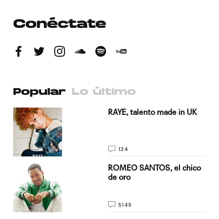
Conéctate
Popular
Lo último
a su
RAYE, talento made in UK
134
do
ROMEO SANTOS, el chico
de oro
5149