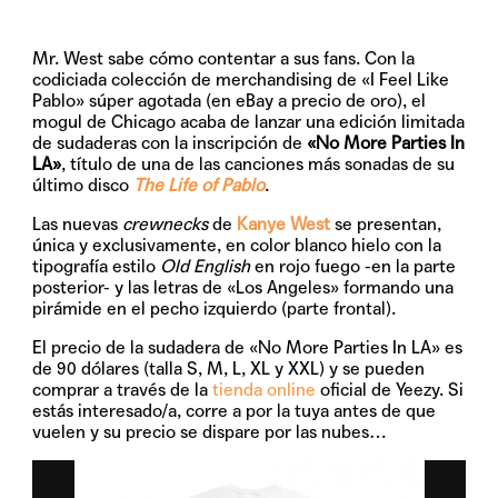
Mr. West sabe cómo contentar a sus fans. Con la
codiciada colección de merchandising de «I Feel Like
Pablo» súper agotada (en eBay a precio de oro), el
mogul de Chicago acaba de lanzar una edición limitada
de sudaderas con la inscripción de
«No More Parties In
LA»
, título de una de las canciones más sonadas de su
último disco
The Life of Pablo
.
Las nuevas
crewnecks
de
Kanye West
se presentan,
única y exclusivamente, en color blanco hielo con la
tipografía estilo
Old English
en rojo fuego -en la parte
posterior- y las letras de «Los Angeles» formando una
pirámide en el pecho izquierdo (parte frontal).
El precio de la sudadera de «No More Parties In LA» es
de
90 dólares
(talla S, M, L, XL y XXL) y se pueden
comprar a través de la
tienda online
oficial de Yeezy. Si
estás interesado/a, corre a por la tuya antes de que
vuelen y su precio se dispare por las nubes…