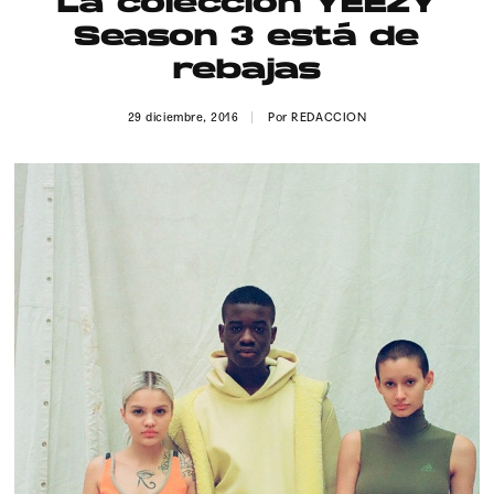
La colección YEEZY
Publicidad
Season 3 está de
Contacto
rebajas
Aviso Legal
29 diciembre, 2016
Por
REDACCION
© 2015-2022 UMOMAG. PROPIEDAD DE UMO agency. TODOS LOS
DERECHOS RESERVADOS.