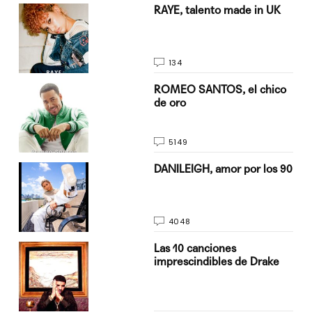
a su
RAYE, talento made in UK
134
do
ROMEO SANTOS, el chico
de oro
5149
n
DANILEIGH, amor por los 90
4048
Las 10 canciones
imprescindibles de Drake