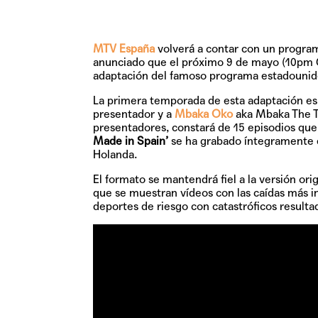
MTV España
volverá a contar con un program
anunciado que el próximo
9 de mayo
(10pm 
adaptación del famoso programa estadouni
La primera temporada de esta adaptación es
presentador y a
Mbaka Oko
aka Mbaka The T
presentadores, constará de 15 episodios que
Made in Spain’
se ha grabado íntegramente en
Holanda.
El formato se mantendrá fiel a la versión or
que se muestran vídeos con las caídas más in
deportes de riesgo con catastróficos resulta