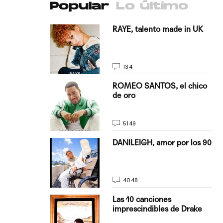
Popular
Lo último
antado a su
RAYE, talento made in UK
134
E, pisando
ROMEO SANTOS, el chico
de oro
5149
on Justin
DANILEIGH, amor por los 90
La…
4048
turo del
Las 10 canciones
imprescindibles de Drake