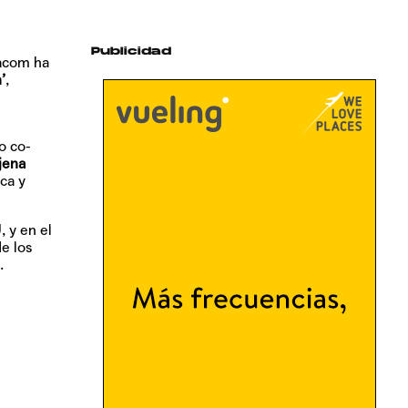
Publicidad
iacom ha
’
,
 co-
jena
ca y
 y en el
e los
.