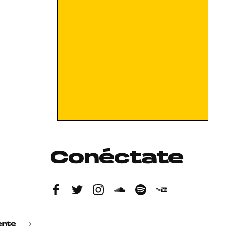
Conéctate
ente