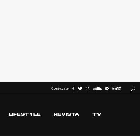
Conéctate
LIFESTYLE
REVISTA
TV