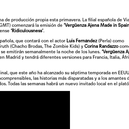
a de producción propia esta primavera. La filial española de V
GMT) comenzará la emisión de
‘Vergüenza Ajena Made in Spain
dense
‘Ridiculousness’
.
pañola, que contará con el actor
Luis Fernández
(Perla) como
ruth (Chacho Brodas, The Zombie Kids) y
Corina Randazzo
como
 se emitirán semanalmente la noche de los lunes.
‘Vergüenza A
 Madrid y tendrá diferentes versiones para Francia, Italia, Áfri
iginal, que este año ha alcanzado su séptima temporada en EEUU,
comprensibles, las historias más disparatadas y a los amantes d
dos. Todas las semanas habrá un nuevo invitado local en el plató