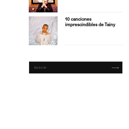
con Boza
10 canciones
', el…
imprescindibles de Tainy