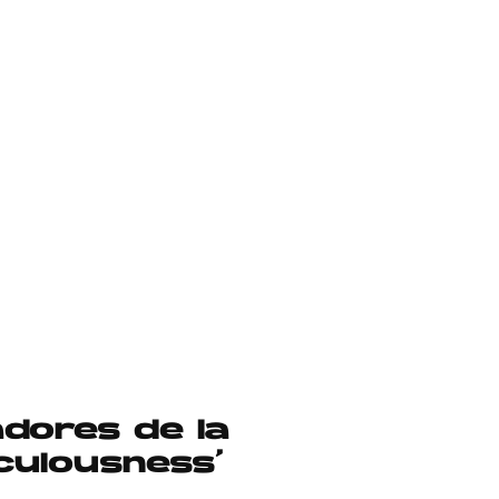
dores de la
culousness’