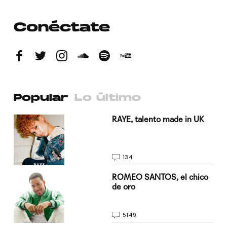
Conéctate
Popular
Lo último
a su
RAYE, talento made in UK
134
do
ROMEO SANTOS, el chico
de oro
5149