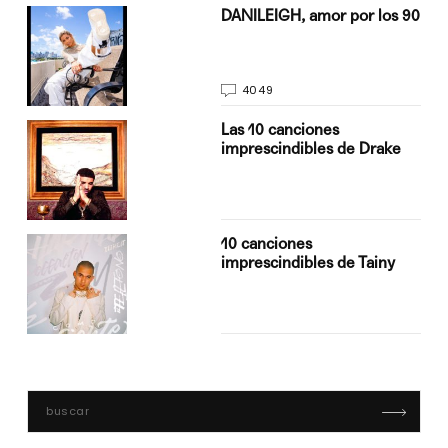
n
DANILEIGH, amor por los 90
4049
Las 10 canciones
imprescindibles de Drake
10 canciones
imprescindibles de Tainy