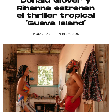
Donald Glover y
Publicidad
Rihanna estrenan
Contacto
el thriller tropical
‘Guava Island’
Aviso Legal
14 abril, 2019
Por
REDACCION
© 2015-2022 UMOMAG. PROPIEDAD DE UMO agency. TODOS LOS
DERECHOS RESERVADOS.