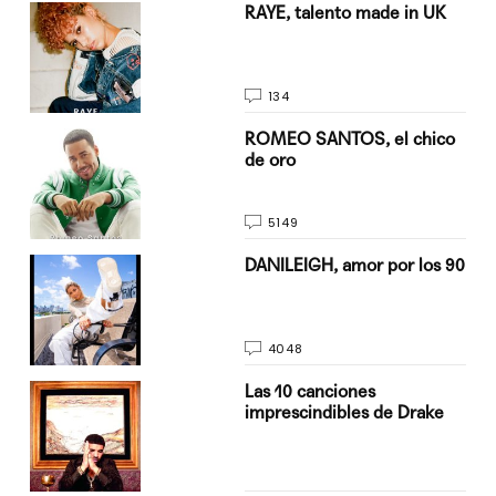
a su
RAYE, talento made in UK
134
do
ROMEO SANTOS, el chico
de oro
5149
n
DANILEIGH, amor por los 90
4048
Las 10 canciones
imprescindibles de Drake