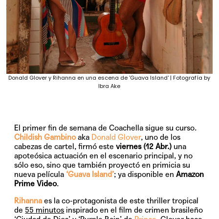
Donald Glover y Rihanna en una escena de 'Guava Island' | Fotografía by
Ibra Ake
El primer fin de semana de Coachella sigue su curso.
Childish Gambino
aka
Donald Glover
, uno de los
cabezas de cartel, firmó este
viernes (12 Abr.)
una
apoteósica actuación en el escenario principal, y no
sólo eso, sino que también proyectó en primicia su
nueva película
‘Guava Island’
; ya disponible en
Amazon
Prime Video
.
Rihanna
es la co-protagonista de este thriller tropical
de
55 minutos
inspirado en el film de crimen brasileño