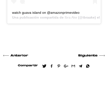
watch guava island on @amazonprimevideo
Una publicación compartida de
Ibra Ake
(@ibraake) el
12 A
Anterior
Siguiente
Compartir