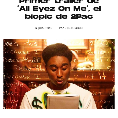
Primer tráiler de
Publicidad
‘All Eyez On Me’, el
Contacto
biopic de 2Pac
Aviso Legal
5 julio, 2016
Por
REDACCION
© 2015-2022 UMOMAG. PROPIEDAD DE UMO agency. TODOS LOS
DERECHOS RESERVADOS.