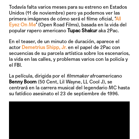
Todavía falta varios meses para su estreno en Estados
Unidos (11 de noviembre) pero ya podemos ver las
primera imágenes de cómo será el filme oficial,
‘
All
Eyez On Me
‘
(Open Road Films), basada en la vida del
popular rapero americano
Tupac Shakur
aka 2Pac.
En el teaser, de un minuto de duración, aparece el
actor
Demetrius Shipp, Jr.
en el papel de 2Pac con
secuencias de su parcela artística sobre los escenarios,
la vida en las calles, y problemas varios con la policía y
el FBI.
La película, dirigida por el
filmmaker
afroamericano
Benny Boom
(50 Cent, Lil Wayne, LL Cool J), se
centrará en la carrera musical del legendario MC hasta
su fatídico asesinato el 23 de septiembre de 1996.