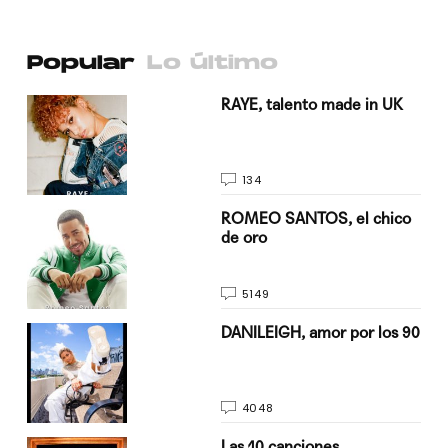
Popular
Lo último
a su
RAYE, talento made in UK
134
do
ROMEO SANTOS, el chico
de oro
5149
n
DANILEIGH, amor por los 90
4048
Las 10 canciones