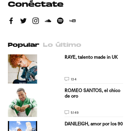
Conéctate
Popular
Lo último
a su
RAYE, talento made in UK
134
do
ROMEO SANTOS, el chico
de oro
5149
n
DANILEIGH, amor por los 90