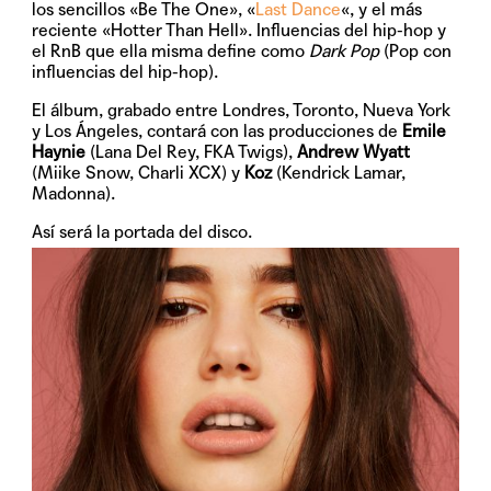
los sencillos
«Be The One»
, «
Last Dance
«, y el más
reciente
«Hotter Than Hell»
. Influencias del hip-hop y
el RnB que ella misma define como
Dark Pop
(Pop con
influencias del hip-hop).
El álbum, grabado entre Londres, Toronto, Nueva York
y Los Ángeles, contará con las producciones de
Emile
Haynie
(Lana Del Rey, FKA Twigs),
Andrew Wyatt
(Miike Snow, Charli XCX) y
Koz
(Kendrick Lamar,
Madonna).
Así será la portada del disco.