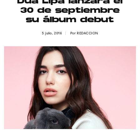
Dua Lipa lanzará el
Publicidad
30 de septiembre
Contacto
su álbum debut
Aviso Legal
5 julio, 2016
Por
REDACCION
© 2015-2022 UMOMAG. PROPIEDAD DE UMO agency. TODOS LOS
DERECHOS RESERVADOS.