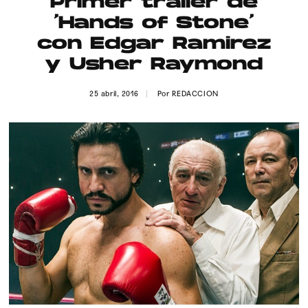
Primer tráiler de
Publicidad
‘Hands of Stone’
Contacto
con Edgar Ramirez
y Usher Raymond
Aviso Legal
25 abril, 2016
Por
REDACCION
© 2015-2022 UMOMAG. PROPIEDAD DE UMO agency. TODOS LOS
DERECHOS RESERVADOS.