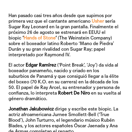
Han pasado casi tres años desde que supimos por
primera vez que el cantante americano
Usher
sería
Sugar Ray Leonard en la gran pantalla. Finalmente el
próximo
26 de agosto
se estrenará en EEUU el
biopic
‘
Hands of Stone
‘
(The Weinstein Company)
sobre el boxeador latino Roberto ‘Mano de Piedra’
Durán y su gran rivalidad con Sugar Ray; papel
interpretado por Raymond IV.
El actor
Edgar Ramírez
(‘Point Break’, ‘Joy’) da vida al
boxeador panameño, nacido y criado en los
suburbios de Panamá y que consiguió llegar a la élite
del boxeo (70 K.O. en su carrera) en la década de los
50. El papel de Ray Arcel, su entrenador y persona de
confianza, lo interpreta
Robert De Niro
en su vuelta al
género dramático.
Jonathan Jakubowicz
dirige y escribe este biopic. La
actriz afroamericana
Jurnee Smollett-Bell
(‘True
Blood’),
John Turturro
, el legendario músico
Rubén
Blades
, y los actores españoles
Óscar Jaenada
y
Ana
de Armas
completan el reparto.