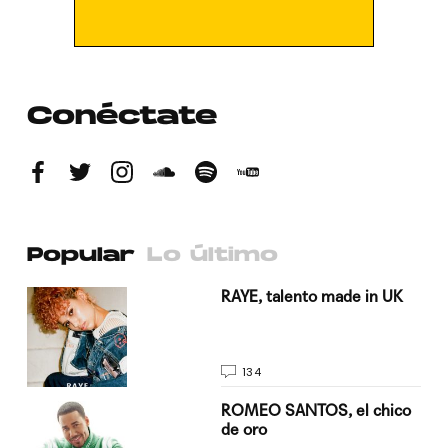
Conéctate
Popular
Lo último
a su
RAYE, talento made in UK
134
do
ROMEO SANTOS, el chico
de oro