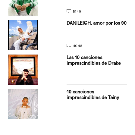
5149
n
DANILEIGH, amor por los 90
4048
Las 10 canciones
imprescindibles de Drake
10 canciones
imprescindibles de Tainy