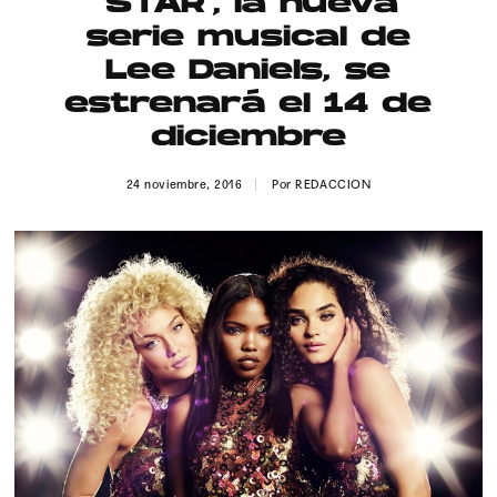
‘STAR’, la nueva
Publicidad
serie musical de
Contacto
Lee Daniels, se
estrenará el 14 de
Aviso Legal
diciembre
© 2015-2022 UMOMAG. PROPIEDAD DE UMO agency. TODOS LOS
24 noviembre, 2016
Por
REDACCION
DERECHOS RESERVADOS.