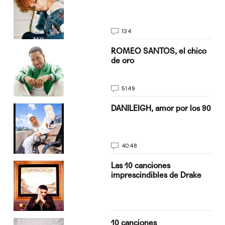
134
do
ROMEO SANTOS, el chico
de oro
5149
n
DANILEIGH, amor por los 90
4048
Las 10 canciones
imprescindibles de Drake
10 canciones