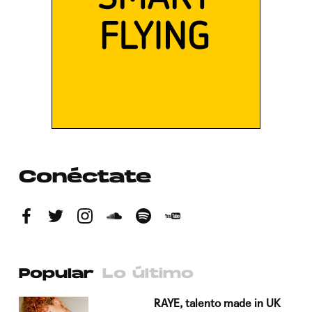
Conéctate
Popular
Lo último
a su
RAYE, talento made in UK