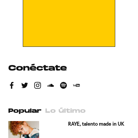
Conéctate
Popular
Lo último
a su
RAYE, talento made in UK