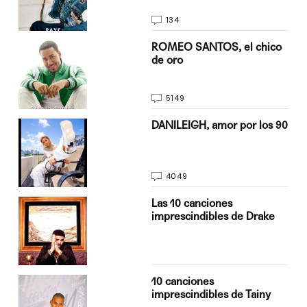
134
do
ROMEO SANTOS, el chico
de oro
5149
n
DANILEIGH, amor por los 90
4049
Las 10 canciones
imprescindibles de Drake
10 canciones
imprescindibles de Tainy