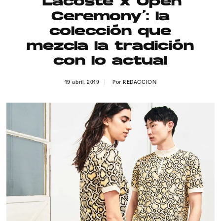
‘Lacoste x Open
Publicidad
Ceremony’: la
Contacto
colección que
mezcla la tradición
Aviso Legal
con lo actual
© 2015-2022 UMOMAG. PROPIEDAD DE UMO agency. TODOS LOS
19 abril, 2019
Por
REDACCION
DERECHOS RESERVADOS.