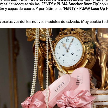
o más
hardcore
serán las ‘
FENTY x PUMA Sneaker Boot Zip’
con 
én y capas de cuero. Y por último las ‘
FENTY x PUMA Lace Up
H
 exclusivas del los nuevos modelos de calzado. Muy cookie tod
TAINY, adel
tiempo
NICKI NICOL
fuerte
Hablamos c
Quiles de '