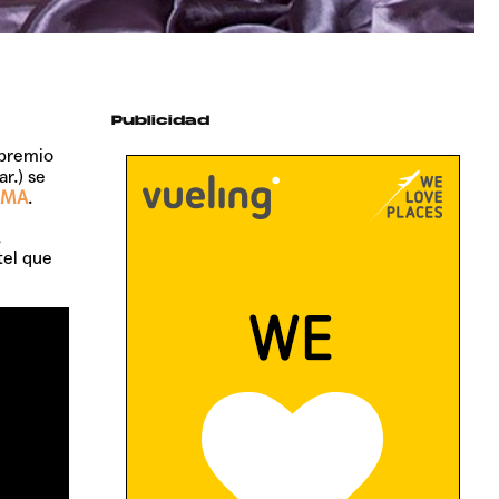
Publicidad
 premio
r.) se
UMA
.
,
tel que