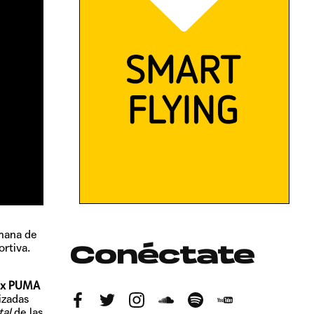
mana de
ortiva.
Conéctate
 x PUMA
izadas
tal
de las