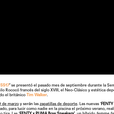
 SS17
‘
se presentó el pasado mes de septiembre durante la Se
lo Rococó francés del siglo XVIII, el Neo-Clásico y estética dep
do el británico
Tim Walker
.
9 de marzo
y serán las
zapatillas de deporte
. Las nuevas ‘
FENTY
eado, para lucir como nadie en la piscina el próximo verano, real
tira. Las ‘
FENTY x PUMA Bow Sneakers’
, un híbrido
femme fa