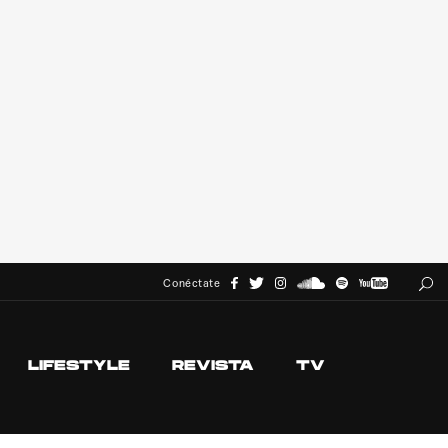
Conéctate
LIFESTYLE
REVISTA
TV