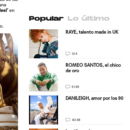
una
eel’
en
Popular
Lo último
o.
antado a su
RAYE, talento made in UK
134
E, pisando
ROMEO SANTOS, el chico
de oro
5149
on Justin
DANILEIGH, amor por los 90
La…
4048