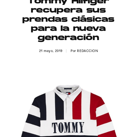
Tommy Hilfiger
Publicidad
recupera sus
Contacto
prendas clásicas
para la nueva
Aviso Legal
generación
© 2015-2022 UMOMAG. PROPIEDAD DE UMO agency. TODOS LOS
21 mayo, 2019
Por
REDACCION
DERECHOS RESERVADOS.