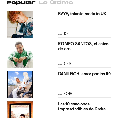
Popular
Lo último
a su
RAYE, talento made in UK
134
do
ROMEO SANTOS, el chico
de oro
5149
n
DANILEIGH, amor por los 90
4049
Las 10 canciones
imprescindibles de Drake