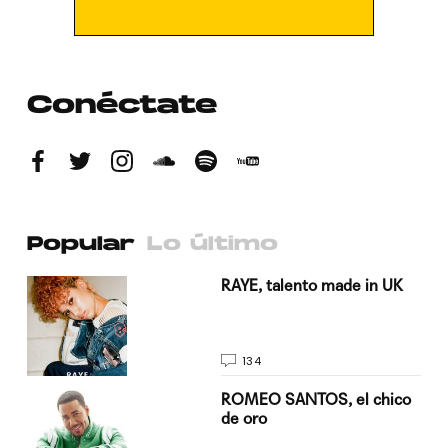
Conéctate
Popular
Lo último
a su
RAYE, talento made in UK
134
do
ROMEO SANTOS, el chico
de oro