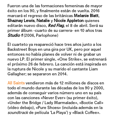
Fueron una de las formaciones femeninas de mayor
éxito en los 90, y finalmente están de vuelta. 2016
marcará el regreso de las británicas
Melanie Blatt
,
Shaznay Lewis
,
Natalie
y
Nicole Appleton
quienes
editarán nuevo disco,
Red Flag
, el
8 de abril
. Será su
primer álbum -cuarto de su carrera- en 10 años tras
Studio 1
(2006, Parlophone)
El cuarteto ya reapareció hace tres años junto a los
Backstreet Boys en una gira por UK, pero por aquel
entonces no había planes de volver ni de grabar un
nuevo LP. El primer single,
«One Strike»
, se estrenará
el próximo
26 de febrero
. La canción está inspirada en
la ruptura de Nicole y su marido el cantante Liam
Gallagher; se separaron en 2014.
All Saints
vendieron más de 12 millones de discos en
todo el mundo durante las décadas de los 90 y 2000,
además de conseguir varios número uno en su país
con las canciones «Never Ever» (su primer éxito),
«Under the Bridge / Lady Marmalade», «Bootie Call»
(vídeo debajo), «Pure Shoes» (incluida además en la
soundtrack
de película ‘La Playa’) y «Black Coffee».