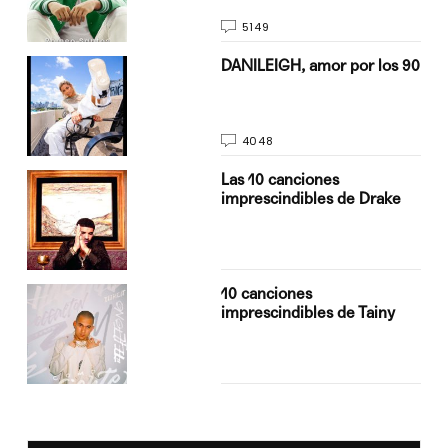
5149
n
DANILEIGH, amor por los 90
4048
Las 10 canciones
imprescindibles de Drake
10 canciones
imprescindibles de Tainy