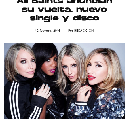
All Saints anuncian
Publicidad
su vuelta, nuevo
Contacto
single y disco
Aviso Legal
12 febrero, 2016
Por
REDACCION
© 2015-2022 UMOMAG. PROPIEDAD DE UMO agency. TODOS LOS
DERECHOS RESERVADOS.