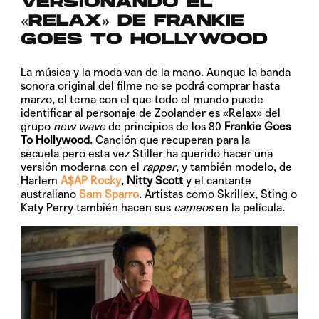
VERSIONANDO EL
«RELAX» DE FRANKIE
GOES TO HOLLYWOOD
La música y la moda van de la mano. Aunque la banda
sonora original del filme no se podrá comprar hasta
marzo, el tema con el que todo el mundo puede
identificar al personaje de Zoolander es «Relax» del
grupo
new wave
de principios de los 80
Frankie Goes
To Hollywood
. Canción que recuperan para la
secuela pero esta vez Stiller ha querido hacer una
versión moderna con el
rapper
, y también modelo, de
Harlem
A$AP Rocky
,
Nitty Scott
y el cantante
australiano
Sam Sparro
. Artistas como Skrillex, Sting o
Katy Perry también hacen sus
cameos
en la película.