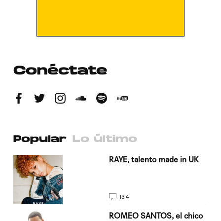
Conéctate
Popular
Lo último
a su
RAYE, talento made in UK
134
do
ROMEO SANTOS, el chico