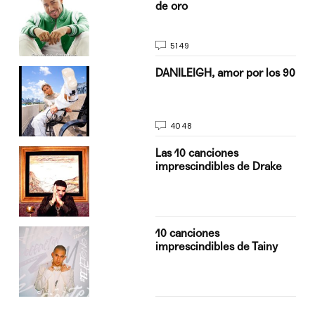
de oro
5149
n
DANILEIGH, amor por los 90
4048
Las 10 canciones
imprescindibles de Drake
10 canciones
imprescindibles de Tainy