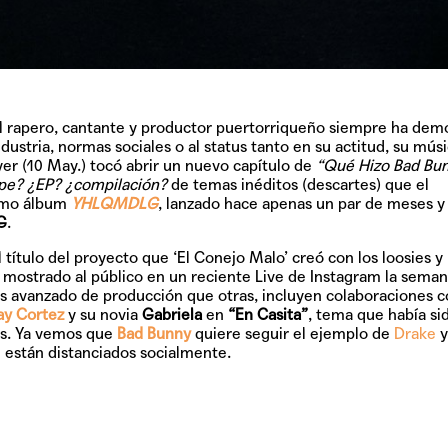
l rapero, cantante y productor puertorriqueño siempre ha dem
TAINY, adel
ndustria, normas sociales o al status tanto en su actitud, su músi
tiempo
er (10 May.) tocó abrir un nuevo capítulo de
“Qué Hizo Bad Bu
pe? ¿EP? ¿compilación?
de temas inéditos (descartes) que el
timo álbum
YHLQMDLG
, lanzado hace apenas un par de meses y
G
.
NICKI NICOL
l título del proyecto que ‘El Conejo Malo’ creó con los loosies y
fuerte
 mostrado al público en un reciente Live de Instagram la sema
ás avanzado de producción que otras, incluyen colaboraciones 
ay Cortez
y su novia
Gabriela
en
“En Casita”
, tema que había si
s. Ya vemos que
Bad Bunny
quiere seguir el ejemplo de
Drake
y
 están distanciados socialmente.
Hablamos c
Quiles de '