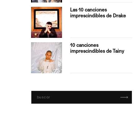
turo del
Las 10 canciones
imprescindibles de Drake
con Boza
10 canciones
', el…
imprescindibles de Tainy