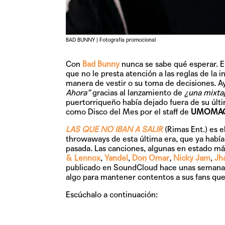
BAD BUNNY | Fotografía promocional
Con
Bad Bunny
nunca se sabe qué esperar. E
que no le presta atención a las reglas de la i
manera de vestir o su toma de decisiones. Ay
Ahora”
gracias al lanzamiento de
¿una mixta
puertorriqueño había dejado fuera de su úl
como Disco del Mes por el staff de
UMOMA
LAS QUE NO IBAN A SALIR
(Rimas Ent.) es e
throwaways de esta última era, que ya había
pasada. Las canciones, algunas en estado m
& Lennox
,
Yandel
,
Don Omar
,
Nicky Jam
,
Jh
publicado en SoundCloud hace unas semana
algo para mantener contentos a sus fans que
Escúchalo a continuación: