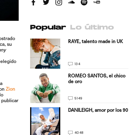
Popular
Lo último
ostrado
antado a su
RAYE, talento made in UK
ca, su
nny
 elegido
134
E, pisando
ROMEO SANTOS, el chico
de oro
na
con
Zion
do
5149
 publicar
on Justin
DANILEIGH, amor por los 90
La…
4048