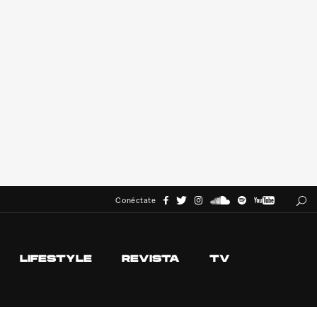
Conéctate
LIFESTYLE
REVISTA
TV