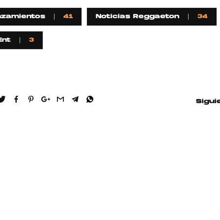
nzamientos
41
Noticias Reggaeton
34
Ent
3
Sigui