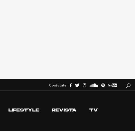
Conéctate
LIFESTYLE
REVISTA
TV