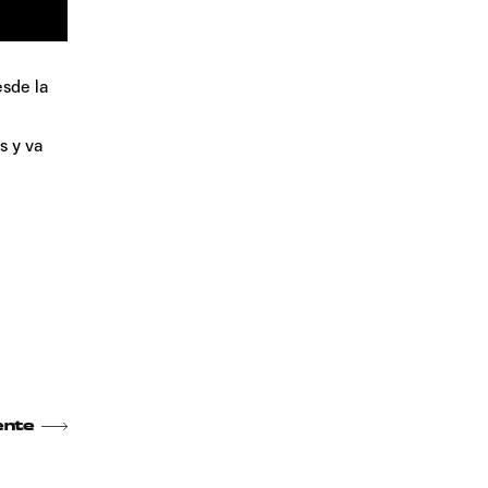
esde la
s y va
ente