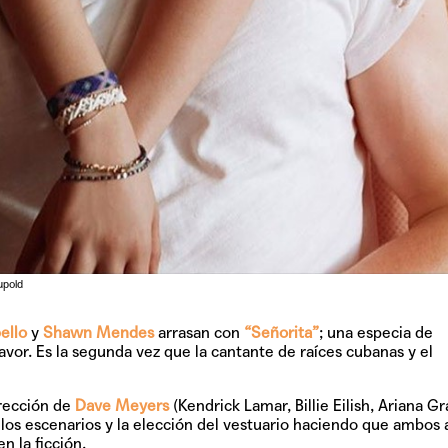
TAINY, adel
tiempo
NICKI NICOL
fuerte
upold
ello
y
Shawn Mendes
arrasan con
“Señorita”
; una especia de
vor. Es la segunda vez que la cantante de raíces cubanas y el
Hablamos c
Quiles de '
irección de
Dave Meyers
(Kendrick Lamar, Billie Eilish, Ariana Gr
 los escenarios y la elección del vestuario haciendo que ambos a
n la ficción.