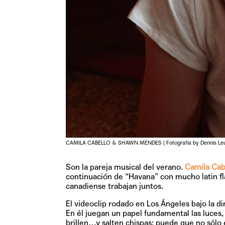
CAMILA CABELLO & SHAWN MENDES | Fotografía by Dennis Le
Son la pareja musical del verano.
Camila Cab
continuación de “Havana” con mucho latin fla
canadiense trabajan juntos.
El videoclip rodado en Los Ángeles bajo la d
En él juegan un papel fundamental las luces,
brillen…y salten chispas; puede que no sólo e