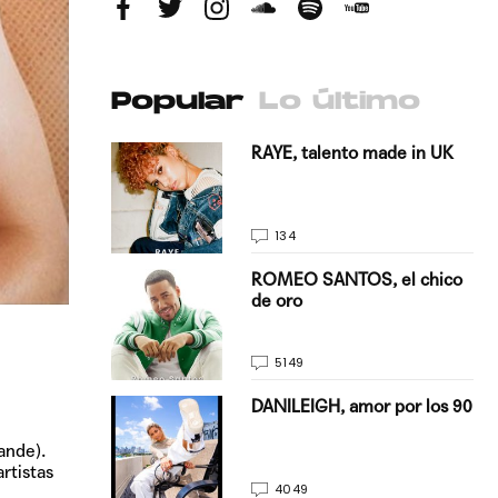
Popular
Lo último
antado a su
RAYE, talento made in UK
134
E, pisando
ROMEO SANTOS, el chico
de oro
5149
on Justin
DANILEIGH, amor por los 90
La…
ande).
rtistas
4049