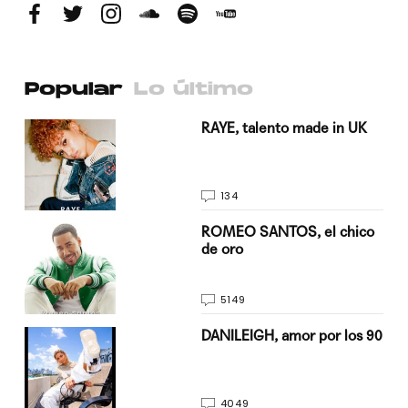
Popular
Lo último
a su
RAYE, talento made in UK
134
do
ROMEO SANTOS, el chico
de oro
5149
n
DANILEIGH, amor por los 90
4049