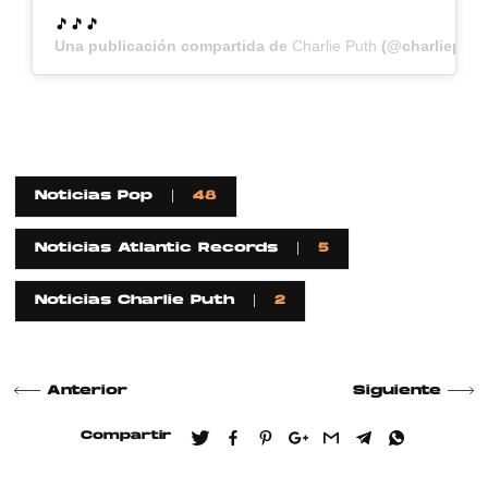
🎵🎵🎵
Una publicación compartida de
Charlie Puth
(@charlieputh
Noticias Pop
48
Noticias Atlantic Records
5
Noticias Charlie Puth
2
Anterior
Siguiente
Compartir