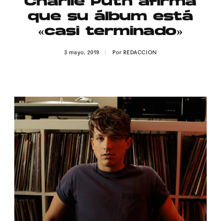
Charlie Puth afirma
Publicidad
que su álbum está
Contacto
«casi terminado»
Aviso Legal
3 mayo, 2019
Por
REDACCION
© 2015-2022 UMOMAG. PROPIEDAD DE UMO agency. TODOS LOS
DERECHOS RESERVADOS.