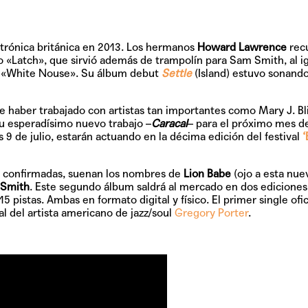
ctrónica británica en 2013. Los hermanos
Howard Lawrence
rec
o «Latch», que sirvió además de trampolín para Sam Smith, al i
n «White Nouse». Su álbum debut
Settle
(Island) estuvo sonand
 haber trabajado con artistas tan importantes como Mary J. Bl
u esperadísimo nuevo trabajo –
Caracal
– para el próximo mes d
 9 de julio, estarán actuando en la décima edición del festival
‘
no confirmadas, suenan los nombres de
Lion Babe
(ojo a esta nue
Smith
. Este segundo álbum saldrá al mercado en dos ediciones
5 pistas. Ambas en formato digital y físico. El primer single ofici
l del artista americano de jazz/soul
Gregory Porter
.