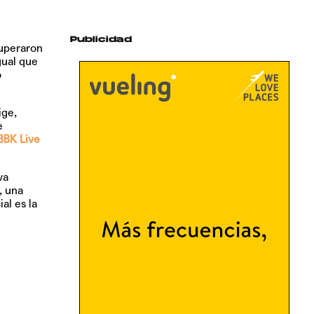
Publicidad
uperaron
gual que
o
ige,
e
BBK Live
va
, una
al es la