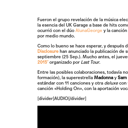
Fueron el grupo revelación de la música ele
la esencia del UK Garage a base de hits com
ocurrió con el dúo
AlunaGeorge
y la canció
por medio mundo.
Como lo bueno se hace esperar, y después de
Disclosure
han anunciado la publicación de s
septiembre (25 Sep.). Mucho antes, el jueves
2015’
organizado por
Last Tour
.
Entre las posibles colaboraciones, todavía 
formación), la superestrella
Madonna
y
Sam 
estándar con 11 canciones y otra
deluxe
con 1
canción «Holding On», con la aportación voca
[divider]AUDIO[/divider]