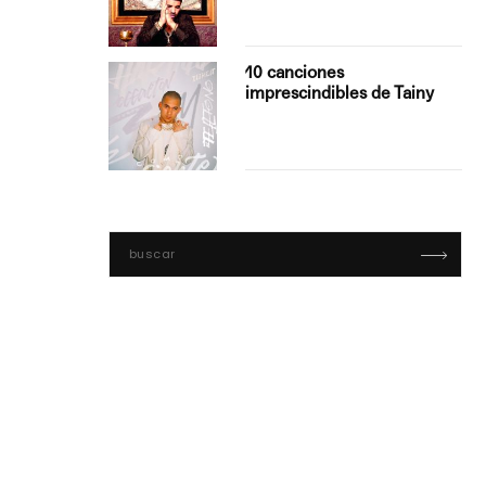
con Boza
10 canciones
', el…
imprescindibles de Tainy