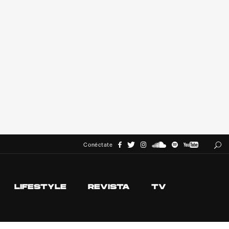
Conéctate
LIFESTYLE
REVISTA
TV