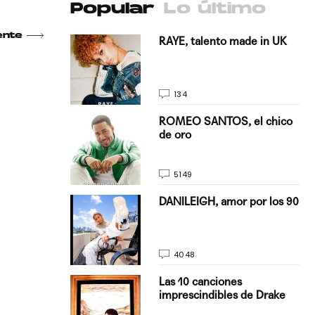
Popular
Lo último
ente
antado a su
RAYE, talento made in UK
134
E, pisando
ROMEO SANTOS, el chico
de oro
5149
on Justin
DANILEIGH, amor por los 90
La…
4048
turo del
Las 10 canciones
imprescindibles de Drake