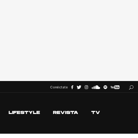
Conéctate
LIFESTYLE
REVISTA
TV