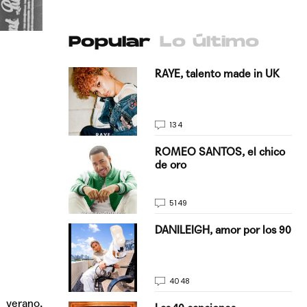
Popular
Lo último
antado a su
RAYE, talento made in UK
134
E, pisando
ROMEO SANTOS, el chico
de oro
5149
on Justin
DANILEIGH, amor por los 90
La…
4048
 verano,
turo del