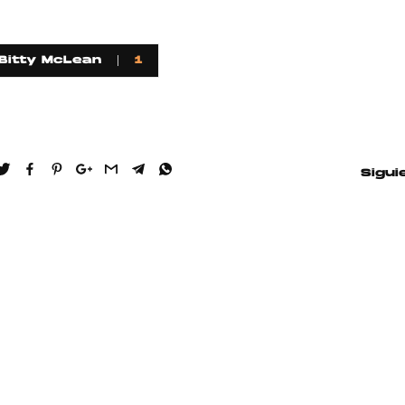
 Bitty McLean
1
Sigui