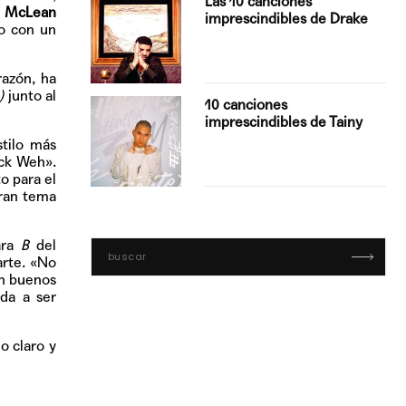
Las 10 canciones
y McLean
imprescindibles de Drake
ro con un
razón, ha
)
junto al
con Boza
10 canciones
', el…
imprescindibles de Tainy
stilo más
ck Weh».
o para el
gran tema
ara
B
del
arte. «No
con buenos
ada a ser
o claro y