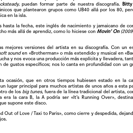
Pop
ocksteady,
puedan formar parte de nuestra discografía.
Bitt
tánicos que plantearon grupos como UB40 allá por los 80, pe
a en la isla.
s hasta la fecha, este inglés de nacimiento y jamaicano de co
ho más allá de aprendiz, como lo hiciese con
Movin’ On
(2009
Hablamos 
sobre 'Bucle
s mejores versiones del artista en su discografía. Con un e
soft sound
en «Brotherman» o más extendido y musical en «Ba
cha y nos evoca una producción más explícita y llevadera, tant
n de gustos específicos; nos lo canta en profundidad con un 
sta ocasión, que en otros tiempos hubiesen estado en la c
un lugar principal para muchos artistas de unos años a esta p
tro de los
big tunes
, fuera de la línea tradicional del artista, 
ta era la cara B, la A podría ser «It’s Running Over», destin
que supone este disco.
d Out of Love / Taxi to Paris», como cierre y despedida, dejand
jos.