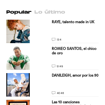
Popular
Lo último
a su
RAYE, talento made in UK
134
do
ROMEO SANTOS, el chico
de oro
5149
n
DANILEIGH, amor por los 90
4048
Las 10 canciones