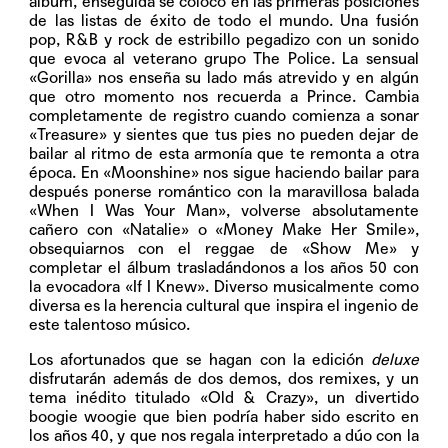
álbum, enseguida se colocó en las primeras posiciones
de las listas de éxito de todo el mundo. Una fusión
pop, R&B y rock de estribillo pegadizo con un sonido
que evoca al veterano grupo The Police. La sensual
«Gorilla» nos enseña su lado más atrevido y en algún
que otro momento nos recuerda a Prince. Cambia
completamente de registro cuando comienza a sonar
«Treasure» y sientes que tus pies no pueden dejar de
bailar al ritmo de esta armonía que te remonta a otra
época. En «Moonshine» nos sigue haciendo bailar para
después ponerse romántico con la maravillosa balada
«When I Was Your Man», volverse absolutamente
cañero con «Natalie» o «Money Make Her Smile»,
obsequiarnos con el reggae de «Show Me» y
completar el álbum trasladándonos a los años 50 con
la evocadora «If I Knew». Diverso musicalmente como
diversa es la herencia cultural que inspira el ingenio de
este talentoso músico.
Los afortunados que se hagan con la edición
deluxe
disfrutarán además de dos demos, dos remixes, y un
tema inédito titulado «Old & Crazy», un divertido
boogie woogie que bien podría haber sido escrito en
los años 40, y que nos regala interpretado a dúo con la