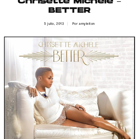
Chrisette Michele –
Publicidad
BETTER
Contacto
5 julio, 2013
Por
amyleiton
Aviso Legal
© 2015-2022 UMOMAG. PROPIEDAD DE UMO agency. TODOS LOS
DERECHOS RESERVADOS.