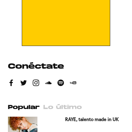
Conéctate
Popular
Lo último
a su
RAYE, talento made in UK