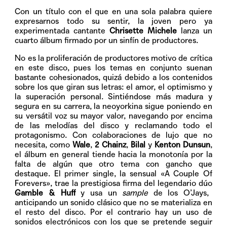
Con un título con el que en una sola palabra quiere
expresarnos todo su sentir, la joven pero ya
experimentada cantante
Chrisette Michele
lanza un
cuarto álbum firmado por un sinfín de productores.
No es la proliferación de productores motivo de crítica
en este disco, pues los temas en conjunto suenan
bastante cohesionados, quizá debido a los contenidos
sobre los que giran sus letras: el amor, el optimismo y
la superación personal. Sintiéndose más madura y
segura en su carrera, la neoyorkina sigue poniendo en
su versátil voz su mayor valor, navegando por encima
de las melodías del disco y reclamando todo el
protagonismo. Con colaboraciones de lujo que no
necesita, como
Wale
,
2
Chainz
,
Bilal
y
Kenton
Dunsun
,
el álbum en general tiende hacia la monotonía por la
falta de algún que otro tema con gancho que
destaque. El primer single, la sensual «A Couple Of
Forevers», trae la prestigiosa firma del legendario dúo
Gamble & Huff
y usa un
sample
de los O’Jays,
anticipando un sonido clásico que no se materializa en
el resto del disco. Por el contrario hay un uso de
sonidos electrónicos con los que se pretende seguir