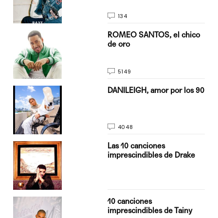
134
do
ROMEO SANTOS, el chico
de oro
5149
n
DANILEIGH, amor por los 90
4048
Las 10 canciones
imprescindibles de Drake
10 canciones
imprescindibles de Tainy