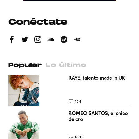
Conéctate
Popular
Lo último
a su
RAYE, talento made in UK
134
do
ROMEO SANTOS, el chico
de oro
5149