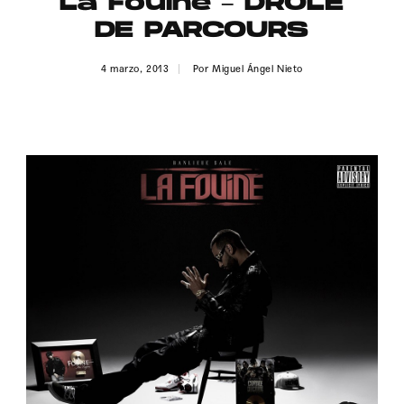
La Fouine – DRÔLE
Publicidad
DE PARCOURS
Contacto
4 marzo, 2013
Por
Miguel Ángel Nieto
Aviso Legal
© 2015-2022 UMOMAG. PROPIEDAD DE UMO agency. TODOS LOS
DERECHOS RESERVADOS.