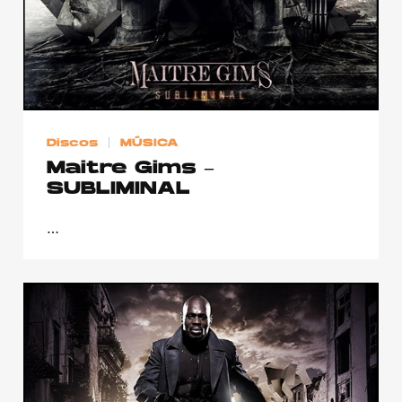
Discos
MÚSICA
Maitre Gims –
SUBLIMINAL
…