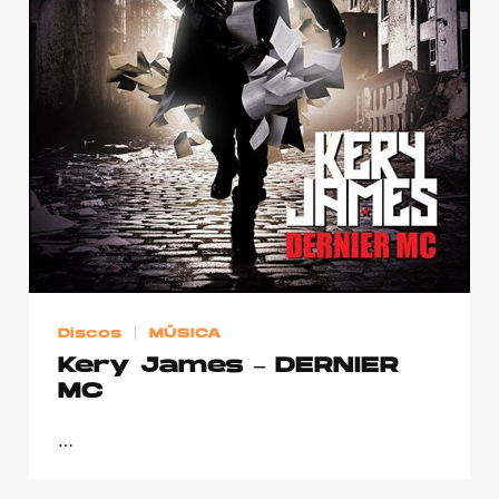
Discos
MÚSICA
Kery James – DERNIER
MC
…