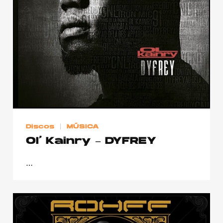
Publicidad
Contacto
Aviso Legal
© 2015-2022 UMOMAG. PROPIEDAD DE UMO agency. TODOS LOS
DERECHOS RESERVADOS.
Discos
MÚSICA
Ol’ Kainry – DYFREY
…