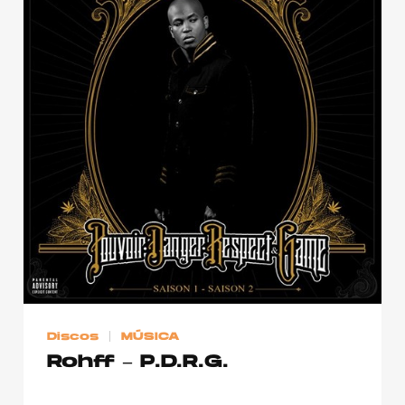
Discos
MÚSICA
Rohff – P.D.R.G.
…