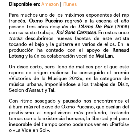
Disponible en:
Amazon
|
iTunes
Para muchos uno de los máximos exponentes del rap
francés,
Oxmo Puccino
regresó a la escena el año
pasado tres años después de
L’Arme De Paix
(2009)
con su sexto trabajo,
Roi Sans Carrosse
. En estos once
tracks
descubrimos nuevas facetas de este artista
tocando el bajo y la guitarra en varios de ellos. En la
producción ha contado con el apoyo de
Renaud
Letang
y la única colaboración vocal de
Mai Lan
.
Un disco corto, pero lleno de matices por el que este
rapero de origen maliense ha conseguido el premio
«Victories de la Musique 2013», en la categoría de
música urbana, imponiéndose a los trabajos de Disiz,
Sexion d’Assaut y Tal.
Con ritmo sosegado y pausado nos encontramos el
álbum más reflexivo de Oxmo Puccino, que oscilan del
positivismo al negativismo más profundo, tratando
temas como la existencia humana, la libertad y el paso
inexorable del tiempo como podemos ver en «Parfois»
o «La Vide en Soi».