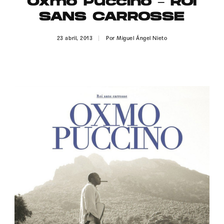
Oxmo Puccino – ROI
Publicidad
SANS CARROSSE
Contacto
23 abril, 2013
Por
Miguel Ángel Nieto
Aviso Legal
© 2015-2022 UMOMAG. PROPIEDAD DE UMO agency. TODOS LOS
DERECHOS RESERVADOS.