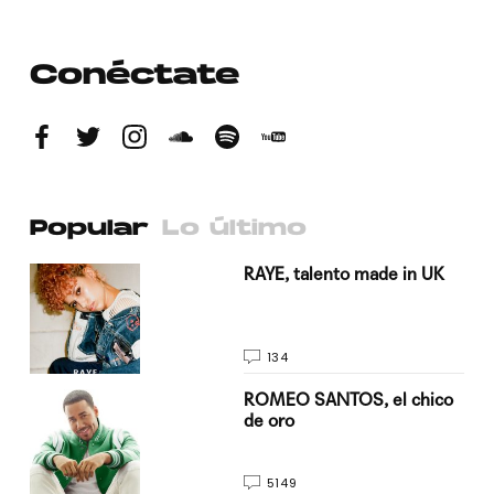
Conéctate
Popular
Lo último
a su
RAYE, talento made in UK
134
do
ROMEO SANTOS, el chico
de oro
5149