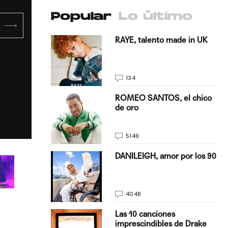
Popular
Lo último
antado a su
RAYE, talento made in UK
134
E, pisando
ROMEO SANTOS, el chico
de oro
5149
on Justin
DANILEIGH, amor por los 90
La…
4048
turo del
Las 10 canciones
imprescindibles de Drake