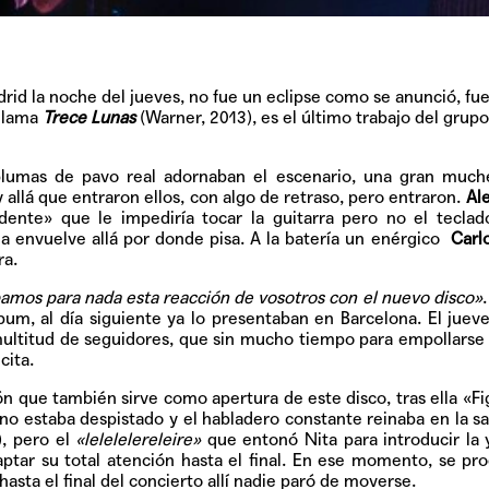
drid la noche del jueves, no fue un eclipse como se anunció, fue
 llama
Trece Lunas
(Warner, 2013), es el último trabajo del grupo
las plumas de pavo real adornaban el escenario, una gran mu
 allá que entraron ellos, con algo de retraso, pero entraron.
Al
nte» que le impediría tocar la guitarra pero no el tecla
la envuelve allá por donde pisa. A la batería un enérgico
Carl
ra.
mos para nada esta reacción de vosotros con el nuevo disco»
lbum, al día siguiente ya lo presentaban en Barcelona. El juev
multitud de seguidores, que sin mucho tiempo para empollarse 
cita.
n que también sirve como apertura de este disco, tras ella «Fi
 estaba despistado y el habladero constante reinaba en la s
), pero el
«lelelelereleire»
que entonó Nita para introducir la 
aptar su total atención hasta el final. En ese momento, se pr
hasta el final del concierto allí nadie paró de moverse.