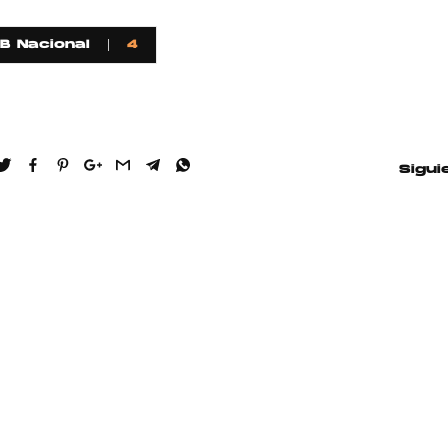
B Nacional
4
Hablamos 
sobre 'Bucle
Sigui