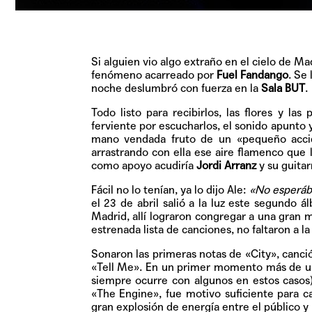
Si alguien vio algo extraño en el cielo de Ma
fenómeno acarreado por
Fuel Fandango
. Se
noche deslumbró con fuerza en la
Sala BUT
.
Todo listo para recibirlos, las flores y 
ferviente por escucharlos, el sonido apunto y
mano vendada fruto de un «pequeño accide
arrastrando con ella ese aire flamenco que 
como apoyo acudiría
Jordi Arranz
y su guitar
Fácil no lo tenían, ya lo dijo Ale:
«No esperába
el 23 de abril salió a la luz este segundo á
Madrid, allí lograron congregar a una gran 
estrenada lista de canciones, no faltaron a la 
Sonaron las primeras notas de «City», canció
«Tell Me». En un primer momento más de uno
siempre ocurre con algunos en estos casos
«The Engine», fue motivo suficiente para c
gran explosión de energía entre el público y 