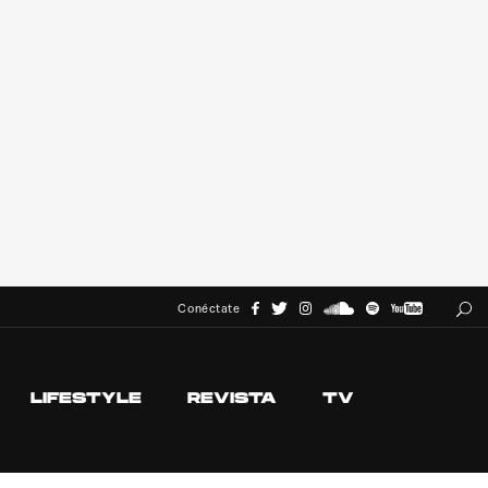
Conéctate
LIFESTYLE
REVISTA
TV