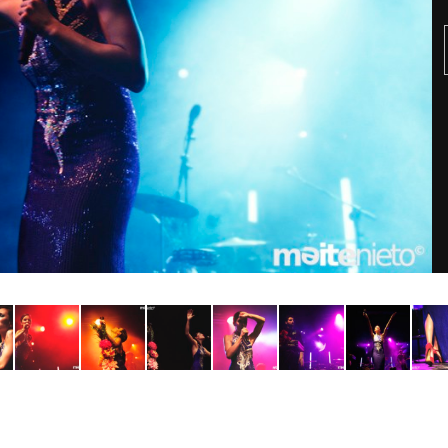
TAINY, adel
tiempo
NICKI NICOL
fuerte
Hablamos c
Quiles de '
GRIFF, el fu
Pop