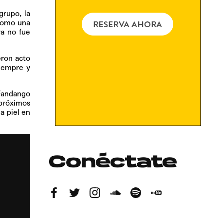
grupo, la
 como una
ra no fue
eron acto
siempre y
 Fandango
próximos
a piel en
Conéctate