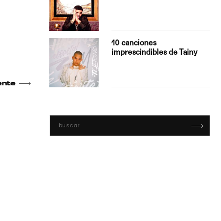
con Boza
10 canciones
', el…
imprescindibles de Tainy
ente