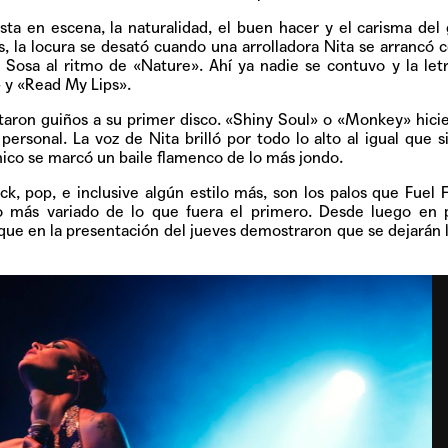
ta en escena, la naturalidad, el buen hacer y el carisma del 
os, la locura se desató cuando una arrolladora Nita se arrancó
Sosa al ritmo de «Nature». Ahí ya nadie se contuvo y la let
» y «Read My Lips».
altaron guiños a su primer disco. «Shiny Soul» o «Monkey» hici
ersonal. La voz de Nita brilló por todo lo alto al igual que 
ico se marcó un baile flamenco de lo más jondo.
ock, pop, e inclusive algún estilo más, son los palos que Fuel
o más variado de lo que fuera el primero. Desde luego en 
rque en la presentación del jueves demostraron que se dejarán l