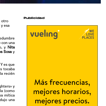
Publicidad
 otro
 y esa
chedumbre
e
con una
do, y
Nita
os Sosa
y
. Y es que
es tocaba
la recién
ghters» y
ala (como
ya mítica
odujo una