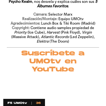
Psycho Realm
, nos desvela y explica cuáles son sus
5
Álbumes Favoritos
.
Cámara:
Selector Marx
Realización/Montaje:
Equipo UMOtv
Agradecimientos:
Lunch Box & Tiki Room (Madrid)
Copyright:
Contiene audio samples propiedad de
Priority
(Ice Cube),
Harvest
(Pink Floyd),
Virgin
(Massive Attack),
Atlantic Records
(Led Zeppelin),
Elektra
(The Doors)
Suscríbete a
UMOtv en
YouTube
F5 UMOtv
36