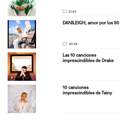
5149
n
DANILEIGH, amor por los 90
4048
Las 10 canciones
imprescindibles de Drake
10 canciones
imprescindibles de Tainy