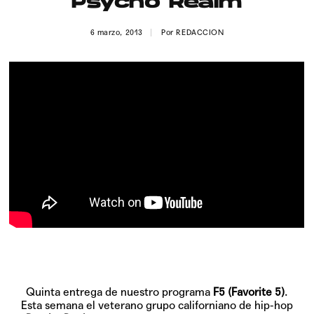
Psycho Realm
Publicidad
6 marzo, 2013
Por
REDACCION
Contacto
Aviso Legal
© 2015-2022 UMOMAG. PROPIEDAD DE UMO agency. TODOS LOS
DERECHOS RESERVADOS.
Quinta entrega de nuestro programa
F5 (Favorite 5)
.
Esta semana el veterano grupo californiano de hip-hop