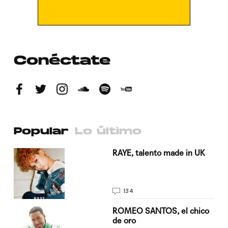
Conéctate
Popular
Lo último
a su
RAYE, talento made in UK
134
do
ROMEO SANTOS, el chico
de oro