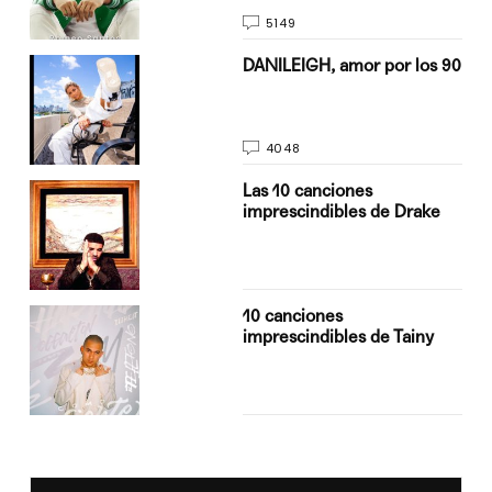
5149
n
DANILEIGH, amor por los 90
4048
Las 10 canciones
imprescindibles de Drake
10 canciones
imprescindibles de Tainy