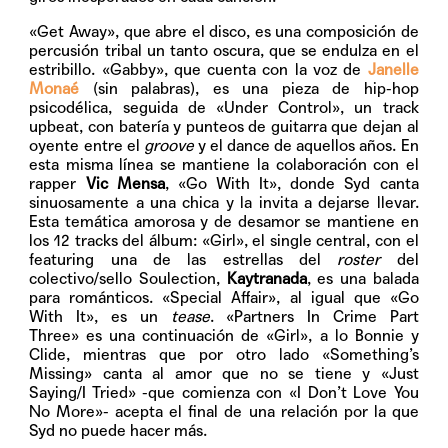
«Get Away»
, que abre el disco, es una composición de
percusión tribal un tanto oscura, que se endulza en el
estribillo.
«Gabby»
, que cuenta con la voz de
Janelle
Monaé
(sin palabras), es una pieza de hip-hop
psicodélica, seguida de
«Under Control»
, un track
upbeat, con batería y punteos de guitarra que dejan al
oyente entre el
groove
y el dance de aquellos años. En
esta misma línea se mantiene la colaboración con el
rapper
Vic Mensa
,
«Go With It»
, donde Syd canta
sinuosamente a una chica y la invita a dejarse llevar.
Esta temática amorosa y de desamor se mantiene en
los 12 tracks del álbum:
«Girl»
, el single central, con el
featuring una de las estrellas del
roster
del
colectivo/sello Soulection,
Kaytranada
, es una balada
para románticos.
«Special Affair»
, al igual que
«Go
With It»
, es un
tease
.
«Partners In Crime Part
Three»
es una continuación de «Girl», a lo Bonnie y
Clide, mientras que por otro lado
«Something’s
Missing»
canta al amor que no se tiene y
«Just
Saying/I Tried»
-que comienza con «I Don’t Love You
No More»- acepta el final de una relación por la que
Syd no puede hacer más.