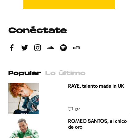
Conéctate
Popular
Lo último
a su
RAYE, talento made in UK
134
do
ROMEO SANTOS, el chico
de oro