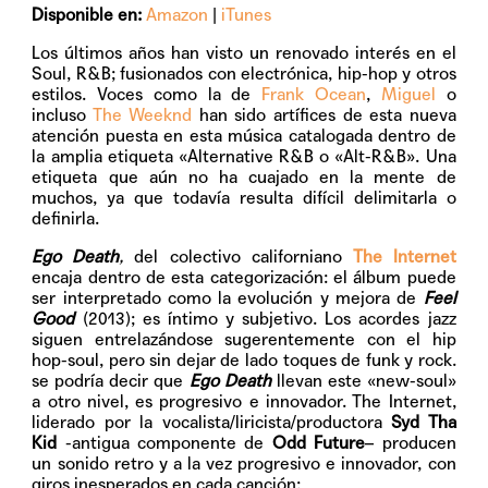
Disponible en:
Amazon
|
iTunes
Los últimos años han visto un renovado interés en el
Soul, R&B; fusionados con electrónica, hip-hop y otros
estilos. Voces como la de
Frank Ocean
,
Miguel
o
incluso
The Weeknd
han sido artífices de esta nueva
atención puesta en esta música catalogada dentro de
la amplia etiqueta «Alternative R&B o «Alt-R&B». Una
etiqueta que aún no ha cuajado en la mente de
muchos, ya que todavía resulta difícil delimitarla o
definirla.
Ego Death
,
del colectivo californiano
The Internet
encaja dentro de esta categorización: el álbum puede
ser interpretado como la evolución y mejora de
Feel
Good
(2013); es íntimo y subjetivo. Los acordes jazz
siguen entrelazándose sugerentemente con el hip
hop-soul, pero sin dejar de lado toques de funk y rock.
se podría decir que
Ego Death
llevan este «new-soul»
a otro nivel, es progresivo e innovador. The Internet,
liderado por la vocalista/liricista/productora
Syd Tha
Kid
-antigua componente de
Odd Future
– producen
un sonido retro y a la vez progresivo e innovador, con
giros inesperados en cada canción: