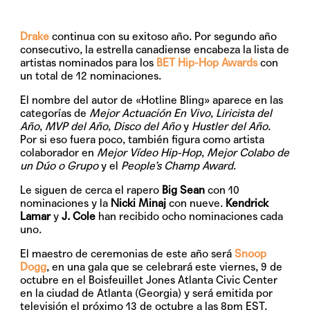
Drake
continua con su exitoso año. Por segundo año
consecutivo, la estrella canadiense encabeza la lista de
artistas nominados para los
BET Hip-Hop Awards
con
un total de 12 nominaciones.
El nombre del autor de «Hotline Bling» aparece en las
categorías de
Mejor Actuación En Vivo
,
Liricista del
Año
,
MVP del Año
,
Disco del Año
y
Hustler del Año
.
Por si eso fuera poco, también figura como artista
colaborador en
Mejor Vídeo Hip-Hop
,
Mejor Colabo de
un Dúo o Grupo
y el
People’s Champ Award
.
Le siguen de cerca el rapero
Big Sean
con 10
nominaciones y la
Nicki Minaj
con nueve.
Kendrick
Lamar
y
J. Cole
han recibido ocho nominaciones cada
uno.
El maestro de ceremonias de este año será
Snoop
Dogg
, en una gala que se celebrará este
viernes, 9 de
octubre
en el
Boisfeuillet Jones Atlanta Civic Center
en la ciudad de Atlanta (Georgia) y será emitida por
televisión el próximo 13 de octubre a las 8pm EST.