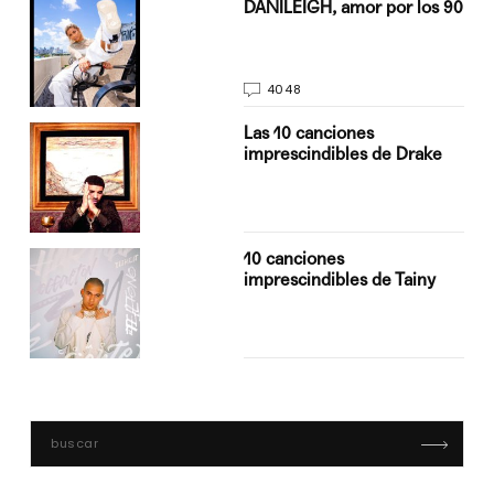
n
DANILEIGH, amor por los 90
4048
Las 10 canciones
imprescindibles de Drake
10 canciones
imprescindibles de Tainy