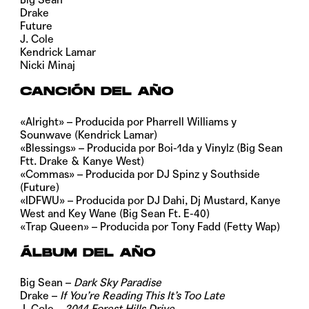
Drake
Future
J. Cole
Kendrick Lamar
Nicki Minaj
CANCIÓN DEL AÑO
«Alright» – Producida por Pharrell Williams y
Sounwave (Kendrick Lamar)
«Blessings» – Producida por Boi-1da y Vinylz (Big Sean
Ftt. Drake & Kanye West)
«Commas» – Producida por DJ Spinz y Southside
(Future)
«IDFWU» – Producida por DJ Dahi, Dj Mustard, Kanye
West and Key Wane (Big Sean Ft. E-40)
«Trap Queen» – Producida por Tony Fadd (Fetty Wap)
ÁLBUM DEL AÑO
Big Sean –
Dark Sky Paradise
Drake –
If You’re Reading This It’s Too Late
J. Cole –
2014 Forest Hills Drive