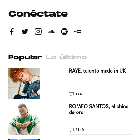
Conéctate
Popular
Lo último
a su
RAYE, talento made in UK
134
do
ROMEO SANTOS, el chico
de oro
5149