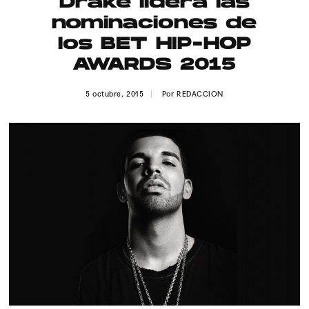
Drake lidera las
Publicidad
nominaciones de
Contacto
los BET HIP-HOP
AWARDS 2015
Aviso Legal
5 octubre, 2015
Por
REDACCION
© 2015-2022 UMOMAG. PROPIEDAD DE UMO agency. TODOS LOS
DERECHOS RESERVADOS.