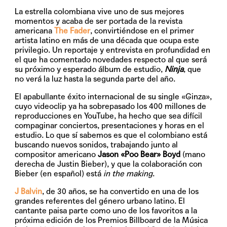
La estrella colombiana vive uno de sus mejores
momentos y acaba de ser portada de la revista
americana
The Fader
, convirtiéndose en el primer
artista latino en más de una década que ocupa este
privilegio. Un reportaje y entrevista en profundidad en
el que ha comentado novedades respecto al que será
su próximo y esperado álbum de estudio,
Ninja
, que
no verá la luz hasta la segunda parte del año.
El apabullante éxito internacional de su single
«Ginza»
,
cuyo videoclip ya ha sobrepasado los 400 millones de
reproducciones en YouTube, ha hecho que sea difícil
compaginar conciertos, presentaciones y horas en el
estudio. Lo que sí sabemos es que el colombiano está
buscando nuevos sonidos, trabajando junto al
compositor americano
Jason «Poo Bear» Boyd
(mano
derecha de Justin Bieber), y que la colaboración con
Bieber (en español) está
in the making
.
J Balvin
, de 30 años, se ha convertido en una de los
grandes referentes del género urbano latino. El
cantante paisa parte como uno de los favoritos a la
próxima edición de los
Premios Billboard de la Música