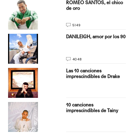
do
ROMEO SANTOS, el chico
de oro
5149
n
DANILEIGH, amor por los 90
4048
Las 10 canciones
imprescindibles de Drake
10 canciones
imprescindibles de Tainy