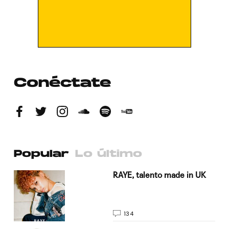
Conéctate
Popular
Lo último
a su
RAYE, talento made in UK
134