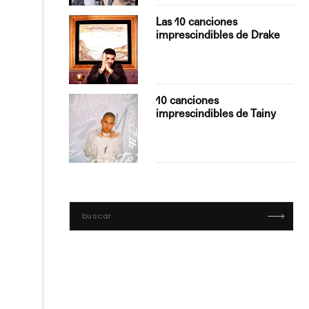
turo del
Las 10 canciones
imprescindibles de Drake
con Boza
10 canciones
', el…
imprescindibles de Tainy