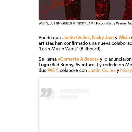
WISIN, JUSTIN QUILES & NICKY JAM | Fotografía by Warner Mus
Puede que
J
ustin Quiles
,
Nicky Jam
y
Wisin
artistas han confirmado una nueva colaborac
‘Latin Music Week’ (Billboard).
Se llama
«Comerte A Besos»
y lo anunciaron 
Lugo
(Bad Bunny, Aventura, ) y rodado en Mi
dúo
W&Y
, colabore con
Justin Quiles
y
Nick