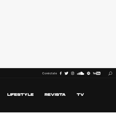
Conéctate
LIFESTYLE
REVISTA
TV