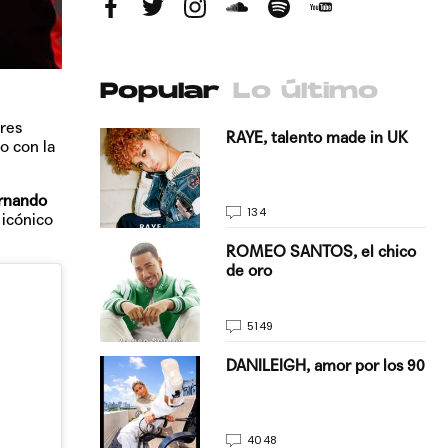
Popular
Lo último
tres
antado a su
RAYE, talento made in UK
o con la
rnando
134
l icónico
E, pisando
ROMEO SANTOS, el chico
de oro
5149
on Justin
DANILEIGH, amor por los 90
La…
4048