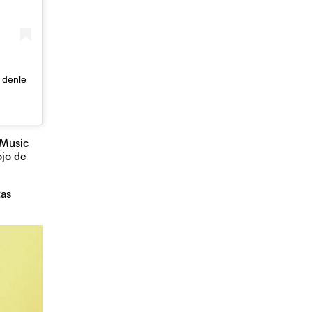
 denle
 Music
ojo de
tas