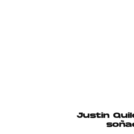
Justin Qui
soña