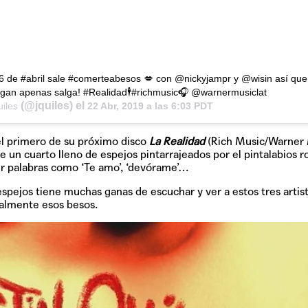
s 26 de #abril sale #comerteabesos 💋 con @nickyjampr y @wisin así que
 tengan apenas salga! #Realidad🕴#richmusic🎧 @warnermusiclat
(@jquiles) el
uiles
22 Abr, 2019 a las 6:03 PDT
 el primero de su próximo disco
La Realidad
(Rich Music/Warner
e un cuarto lleno de espejos pintarrajeados por el pintalabios r
eer palabras como ‘Te amo’, ‘devórame’…
espejos tiene muchas ganas de escuchar y ver a estos tres artis
ealmente esos besos.