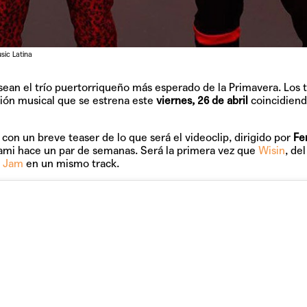
ic Latina
sean el trío puertorriqueño más esperado de la Primavera. Los 
TAINY, adel
ión musical que se estrena este
viernes, 26 de abril
coincidiend
tiempo
con un breve teaser de lo que será el videoclip, dirigido por
Fe
ami hace un par de semanas. Será la primera vez que
Wisin
, de
y Jam
en un mismo track.
NICKI NICOL
fuerte
Hablamos c
Quiles de '