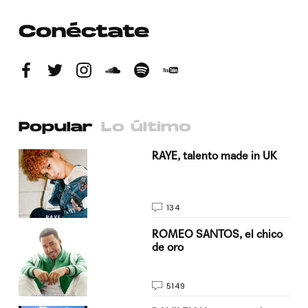
Conéctate
Popular
Lo último
a su
RAYE, talento made in UK
134
do
ROMEO SANTOS, el chico
de oro
5149