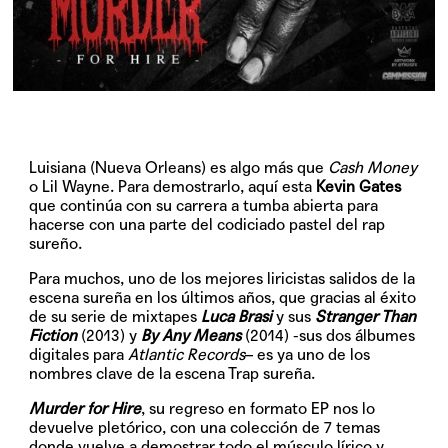
Luisiana (Nueva Orleans) es algo más que
Cash Money
o Lil Wayne. Para demostrarlo, aquí esta
Kevin Gates
que continúa con su carrera a tumba abierta para
hacerse con una parte del codiciado pastel del rap
sureño.
Para muchos, uno de los mejores liricistas salidos de la
escena sureña en los últimos años, que gracias al éxito
de su serie de mixtapes
Luca Brasi
y sus
Stranger Than
Fiction
(2013) y
By Any Means
(2014) -sus dos álbumes
digitales para
Atlantic Records
– es ya uno de los
nombres clave de la escena Trap sureña.
Murder for Hire
, su regreso en formato EP nos lo
devuelve pletórico, con una colección de 7 temas
donde vuelve a demostrar todo el músculo lírico y