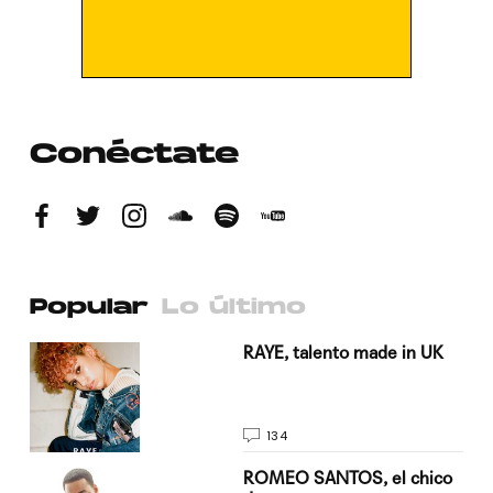
Conéctate
Popular
Lo último
a su
RAYE, talento made in UK
134
do
ROMEO SANTOS, el chico