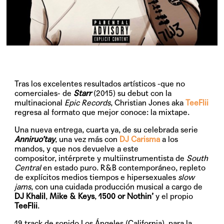
Tras los excelentes resultados artísticos -que no
comerciales- de
Starr
(2015) su debut con la
multinacional
Epic Records
, Christian Jones aka
TeeFlii
regresa al formato que mejor conoce: la mixtape.
Una nueva entrega, cuarta ya, de su celebrada serie
Anniruo’tay
, una vez más con
DJ Carisma
a los
mandos, y que nos devuelve a este
compositor, intérprete y multiinstrumentista de
South
Central
en estado puro. R&B contemporáneo, repleto
de explícitos medios tiempos e hipersexuales
slow
jams
, con una cuidada producción musical a cargo de
DJ Khalil
,
Mike & Keys
,
1500 or Nothin’
y el propio
TeeFlii
.
19 track de sonido Los Ángeles (California), para la