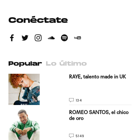
Conéctate
Popular
Lo último
a su
RAYE, talento made in UK
134
do
ROMEO SANTOS, el chico
de oro
5149