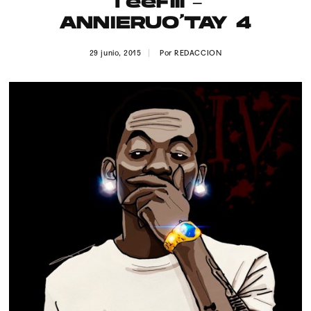
TeeFlii –
Publicidad
ANNIERUO’TAY 4
Contacto
29 junio, 2015
Por
REDACCION
Aviso Legal
© 2015-2022 UMOMAG. PROPIEDAD DE UMO agency. TODOS LOS
DERECHOS RESERVADOS.