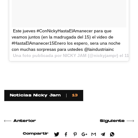
Este jueves #ConNickyHastaElAmanecer para que
veamos juntos (en la madrugada del 15) el video de
#HastaElAmanecer15Enero los espero, sera una noche
con muchas sorpresas para ustedes @laindustriainc
Una foto publicada por NICKY JAM (@nickyjampr) el
11 de 
Noticias Nicky Jam
13
Anterior
Siguiente
Compartir