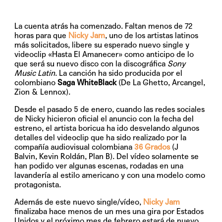
La cuenta atrás ha comenzado. Faltan menos de 72
horas para que
Nicky Jam
, uno de los artistas latinos
más solicitados, libere su esperado nuevo single y
videoclip
«Hasta El Amanecer»
como anticipo de lo
que será su nuevo disco con la discográfica
Sony
Music Latin
. La canción ha sido producida por el
colombiano
Saga WhiteBlack
(De La Ghetto, Arcangel,
Zion & Lennox).
Desde el pasado 5 de enero, cuando las redes sociales
de Nicky hicieron oficial el anuncio con la fecha del
estreno, el artista boricua ha ido desvelando algunos
detalles del videoclip que ha sido realizado por la
compañía audiovisual colombiana
36 Grados
(J
Balvin, Kevin Roldán, Plan B). Del vídeo solamente se
han podido ver algunas escenas, rodadas en una
lavandería al estilo americano y con una modelo como
protagonista.
Además de este nuevo single/vídeo,
Nicky Jam
finalizaba hace menos de un mes una gira por Estados
Unidos y el próximo mes de febrero estará de nuevo