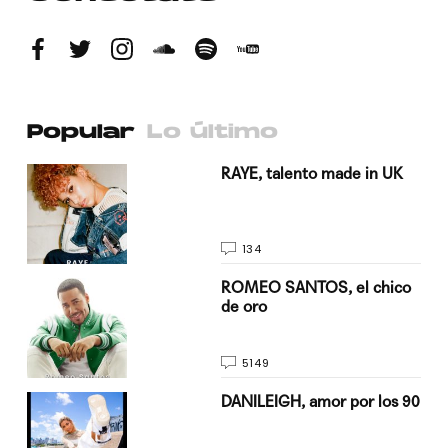
Popular
Lo último
a su
RAYE, talento made in UK
134
do
ROMEO SANTOS, el chico
de oro
5149
n
DANILEIGH, amor por los 90