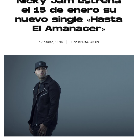
Nicky Jam estrena
Publicidad
el 15 de enero su
Contacto
nuevo single «Hasta
El Amanacer»
Aviso Legal
12 enero, 2016
Por
REDACCION
© 2015-2022 UMOMAG. PROPIEDAD DE UMO agency. TODOS LOS
DERECHOS RESERVADOS.