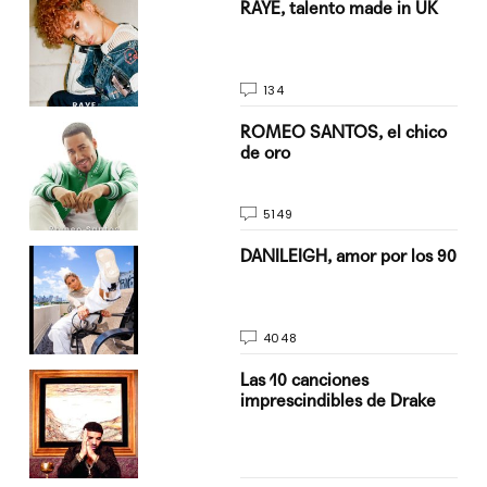
a su
RAYE, talento made in UK
134
do
ROMEO SANTOS, el chico
de oro
5149
n
DANILEIGH, amor por los 90
4048
Las 10 canciones
imprescindibles de Drake