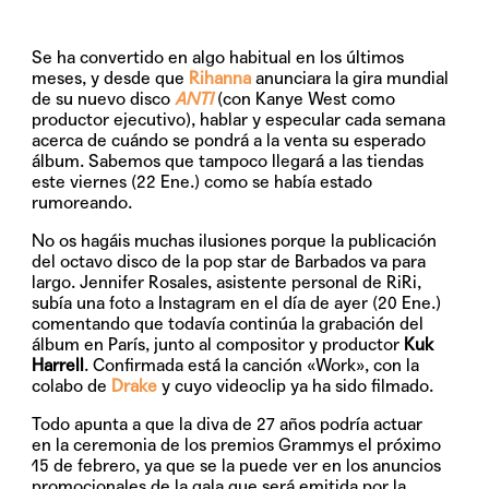
Se ha convertido en algo habitual en los últimos
meses, y desde que
Rihanna
anunciara la gira mundial
de su nuevo disco
ANTI
(con Kanye West como
productor ejecutivo), hablar y especular cada semana
acerca de cuándo se pondrá a la venta su esperado
álbum. Sabemos que tampoco llegará a las tiendas
este viernes (22 Ene.) como se había estado
rumoreando.
No os hagáis muchas ilusiones porque la publicación
del octavo disco de la pop star de Barbados va para
largo.
Jennifer Rosales
, asistente personal de RiRi,
subía una foto a Instagram en el día de ayer (20 Ene.)
comentando que todavía continúa la grabación del
álbum en París, junto al compositor y productor
Kuk
Harrell
. Confirmada está la canción
«Work»
, con la
colabo de
Drake
y cuyo videoclip ya ha sido filmado.
Todo apunta a que la diva de 27 años podría actuar
en la ceremonia de los premios Grammys el próximo
15 de febrero, ya que se la puede ver en los anuncios
promocionales de la gala que será emitida por la