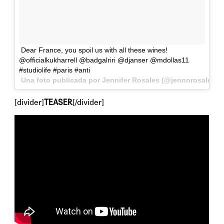
Dear France, you spoil us with all these wines!
@officialkukharrell @badgalriri @djanser @mdollas11
#studiolife #paris #anti
Una foto publicada por Jennifer Rosales (@jennnrosales) 
[divider]
TEASER
[/divider]