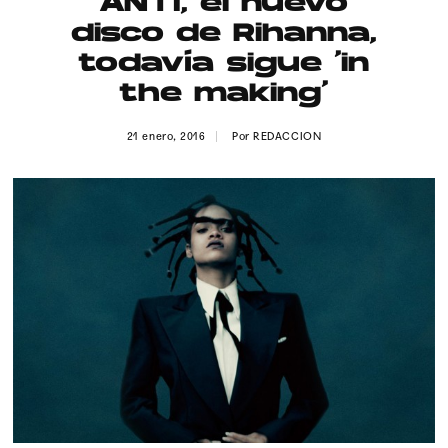
ANTI, el nuevo
Publicidad
disco de Rihanna,
Contacto
todavía sigue ‘in
the making’
Aviso Legal
21 enero, 2016
Por
REDACCION
© 2015-2022 UMOMAG. PROPIEDAD DE UMO agency. TODOS LOS
DERECHOS RESERVADOS.